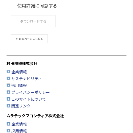
使用許諾に同意する
ご利用条件
取扱説明書は、製品をご購入いただいたお客様のための資
ダウンロードする
品のご使用者様がお読みになることを想定しています。
このサービスで公開している取扱説明書について、製品を
たお客様以外からのお問い合わせにはお応えできない場合
← 前のページにもどる
すのであらかじめご了承ください。
このサービスでは、村田機械株式会社（以下「当社」とい
す。）の情報機器事業部が扱う製品の取扱説明書を提供し
販売終了製品の取扱説明書も一部提供しておりますが、製
村田機械株式会社
の取扱説明書を網羅するものではありませんので、あらか
承ください。
企業情報
サステナビリティ
安全上の注意事項は、取扱説明書が制作された時点での法
業界基準に応じた内容になっています。
採用情報
プライバシーポリシー
取扱説明書の内容は、製品の仕様変更などで予告なく変更
合があります。
このサイトについて
このサービスで提供している取扱説明書の内容は、製品本
関連リンク
されている取扱説明書の内容と異なる場合があります。
ムラテックフロンティア株式会社
製品には、取扱説明書以外の印刷物が同梱されている場合
すが、このサービスでは、それらの印刷物は提供しており
企業情報
このサービスで提供している取扱説明書の対象となる製品
採用情報