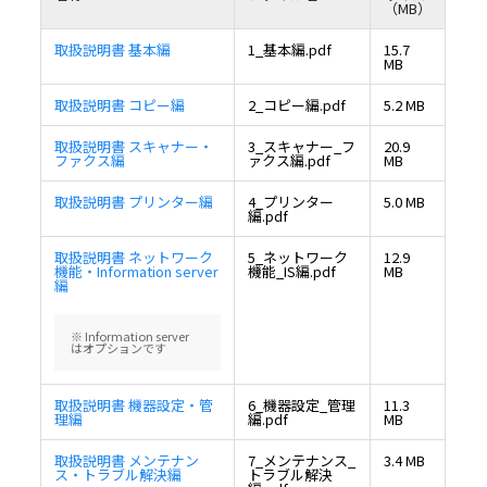
（MB）
取扱説明書 基本編
1_基本編.pdf
15.7
MB
取扱説明書 コピー編
2_コピー編.pdf
5.2 MB
取扱説明書 スキャナー・
3_スキャナー_フ
20.9
ファクス編
ァクス編.pdf
MB
取扱説明書 プリンター編
4_プリンター
5.0 MB
編.pdf
取扱説明書 ネットワーク
5_ネットワーク
12.9
機能・Information server
機能_IS編.pdf
MB
編
※ Information server
はオプションです
取扱説明書 機器設定・管
6_機器設定_管理
11.3
理編
編.pdf
MB
取扱説明書 メンテナン
7_メンテナンス_
3.4 MB
ス・トラブル解決編
トラブル解決