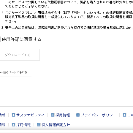
使用許諾に同意する
ご利用条件
ダウンロードする
取扱説明書は、製品をご購入いただいたお客様の
このサービスで公開している取扱説明書について
← 前のページにもどる
であらかじめご了承ください。
このサービスでは、村田機械株式会社（以下「当
販売終了製品の取扱説明書も一部提供しておりま
ださい。
安全上の注意事項は、取扱説明書が制作された時
取扱説明書の内容は、製品の仕様変更などで予告
このサービスで提供している取扱説明書の内容は
情報
サステナビリティ
採用情報
プライバシーポリシー
こ
製品には、取扱説明書以外の印刷物が同梱されて
情報
採用情報
個人情報保護方針
このサービスで提供している取扱説明書の対象と