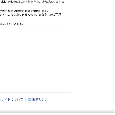
ための資料で、製品のご使用者様がお読みになることを想定しています。
、製品を購入されたお客様以外からのお問い合わせにはお応えできない場
社」といいます。）の情報機器事業部が扱う製品の取扱説明書を提供しま
すが、製品すべての取扱説明書を網羅するものではありませんので、あら
点での法的基準や業界基準に応じた内容になっています。
なく変更される場合があります。
、製品本体に同梱されている取扱説明書の内容と異なる場合があります。
のサイトについて
関連リンク
いる場合がありますが、このサービスでは、それらの印刷物は提供してお
なる製品の一部には、すでに生産終了になっており、市場で入手できない