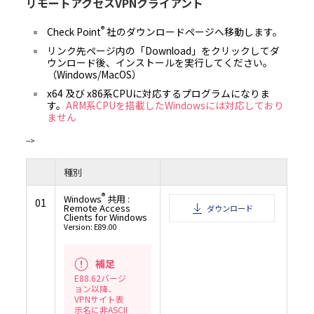
リモートアクセスVPNクライアント
ンサーの故意又は重大な過失により生じた場合は、この限りではありません。
6.5 村田機械及び村田機械のライセンサーは、本ソフトウェアに関し、第三者の特許
の他の知的財産権に対する侵害がないことを保証するものではなく、お客様が本ソフ
し、第三者から知的財産権侵害の主張（警告、訴訟提起を含む）を受けた場合におい
®
Check Point
社のダウンロードページへ移動します。
の責任を負いません。但し、村田機械及び／又は村田機械のライセンサーが、本ソフ
客様に提供した時点（村田機械がお客様に本ソフトウェアを含む記録媒体を譲渡した
リンク先ページ内の「Download」をクリックしてダ
様が本ソフトウェアをダウンロードした時点）において、第三者の知的財産権の侵害
場合は、この限りではありません。
ウンロード後、インストールを実行してください。
6.6 6.4項但書、6.5項但書又は法令により村田機械及び村田機械のライセンサーが損
（Windows/MacOS）
負う場合においても、社会通念上、当該種類の債務不履行、不法行為等から直接かつ
通常発生するものと考えられる損害（いわゆる通常損害）を超える損害については責
x64 及び x86系CPUに対応するプログラムになりま
ん。
７．契約期間
す。
ARM系CPUを搭載したWindowsには対応しており
ません
7.1 お客様が、本ソフトウェアをダウンロード、インストール又は使用するという形
条項に同意した日が、本契約書の効力発生日となります。
7.2 お客様は、本ソフトウェアをアンインストールし、保有するすべての複製を破棄
-->
って、いつでも本契約を終了させることができます。
7.3 村田機械は、お客様が本契約書の条項に違反した場合、何らの催告を要せず、い
を終了させることができます。本契約の終了時には、お客様は直ちに本ソフトウェアを
トールしなければなりません。
種別
８．準拠法
お客様は、契約の締結の有無に関するすべての紛争も含め、本契約、及び本契約に起因
®
Windows
共用 :
くは関連するいかなる紛争も、日本法に準拠し、日本法に従って解釈されること、ま
01
び本契約に起因・関連するいかなる紛争も、大阪地方裁判所の専属的管轄権に服する
Remote Access
ダウンロード
るものとします。
Clients for Windows
９．輸出規制
Version: E89.00
本ソフトウェアは、日本国及び米国の輸出規制法の対象となります。お客様は、本ソフ
適用される両国、及びその他の国の輸出規制法を遵守することに同意されたものとしま
１０．米国政府機関のエンドユーザーへの注意
補足
本ソフトウェアは48 CFR 2.101（2007年10月）において定義される「商用品目」で、48 
E88.62バージ
12.212（2007年10月）に規定される「商用コンピューターソフトウェア」及び「商用
ョン以降、
ーソフトウェア文書類」からなるものです。48 CFR 12.212 （2007年10月）及び48 CFR227
ら227.7202-4（2007年1月）までに従い、すべての米国政府機関のエンドユーザーが、
VPNサイト表
ア及び付属文書に関して得られる権利は、上記に説明される権利のみを指すものとしま
示名に非ASCII
トウェアの使用は、本ソフトウェアが「商用コンピューターソフトウェア」及び「商