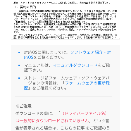
ソフトウェア（以下、「本ソフトウェア」という）使用許諾契
重要：本ソフトウェアをインストール又はご使用になる前に、本契約書を必ずお読み
１．契約の目的
1.1 本契約は、特定の事務機器及び通信機器の機能を少なくとも一つを備えた機器に
様（法人又は個人のいずれであるかを問いません。お客様が所属される企業又は団体
対応OSに関しましては、
ソフトウェア紹介・対
フトウェアをインストールする場合、お客様とはその所属される企業又は団体を指し
応OS
をご覧ください。
ソフトウェアをインストール又は使用されることについて、お客様と村田機械株式会
「村田機械」という）の間の法律関係を定める為の使用許諾契約です。
なお、本ソフトウェアには、村田機械又は村田機械が本契約に基づきお客様に対して
マニュアルは、
マニュアルダウンロード
をご確
うための権利を村田機械に許諾した者（以下、「村田機械のライセンサー」という）
認下さい。
れた、若しくは提供されたすべての修正、バグ修正、強化、アップデート及びその他の
ます。
1.2 本ソフトウェアをダウンロード、インストール又は使用した時点で、お客様は、
ストレージ部ファームウェア・ソフトウェアバ
証、責任の制限等を含む本契約書の条項に同意したものとします。本契約書の条項に同
ージョンの情報は、「
ファームウェアの更新履
場合は、本ソフトウェアをダウンロード、インストール及び使用することはできませ
歴
」をご確認ください。
２．知的財産権及び所有権
2.1 本ソフトウェアは著作物として各国の国内法及び複数の国際条約によって保護さ
2.2 本ソフトウェアに関する著作権その他関連する知的財産権及び所有権の一切は、
村田機械のライセンサーに帰属するものとします。
３．ライセンス許諾
※ご注意
本契約書の全条項に従い、村田機械は、対応する村田機械の、又は村田機械が承認し
ダウンロードの際に、「
（ドライバーファイル名）
び通信機器の機能を少なくとも一つを備えた機器（以下、「本製品」という）を、本
た国内で使用する目的においてのみ本ソフトウェアを使用できる非独占的なライセン
は一般的にダウンロードされていません
」という警
許諾するものとします。（本条項の目的上、欧州経済地域は「国」として扱われるもの
４．制限
告が表示される場合は、
こちらの記事
をご確認のう
4.1 お客様は、本契約書の条項に従って本ソフトウェアを使用するものとします。