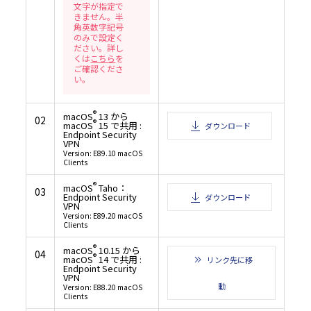
文字が指定で
ターソフトウェア文書類」であることに関する米国政府の同意と、上記に記載される
に関する承諾を構成するものとみなされます。
きません。半
１１．本契約書の変更
角英数字記号
のみで設定く
11.1 村田機械は以下の場合に、村田機械の裁量により、本契約書を変更することがで
（１）本契約書の変更が、お客様の一般の利益に適合するとき。
ださい。詳し
（２）本契約書の変更が、契約をした目的に反せず、かつ、変更の必要性、変更後の内
くは
こちら
を
性、変更の内容その他の変更に係る事情に照らして合理的なものであるとき。
ご確認くださ
11.2 村田機械は前項による本契約書の変更にあたり、変更後の本契約書の効力発生日
までに、本契約書を変更する旨及び変更後の本契約書の内容とその効力発生日を当社
い。
（URL：https://www.muratec.jp/ce/support/）に掲示します。
１２．分離可能性
本契約書の一部が、司法上又は行政上の決定により、無効、違法又は法的強制力がな
®
macOS
13 から
02
合は、かかる部分は削除されるものとし、本契約書における他のいかなる条項ならび
®
macOS
15 で共用 :
ダウンロード
性及び法的強制力にも一切影響を与えるものではありません。
Endpoint Security
（最終更新日：2019年2月14日）
VPN
Version: E89.10 macOS
Clients
®
macOS
Taho：
03
Endpoint Security
ダウンロード
VPN
Version: E89.20 macOS
Clients
®
macOS
10.15 から
04
®
macOS
14 で共用 :
リンク先に移
Endpoint Security
VPN
動
Version: E88.20 macOS
Clients