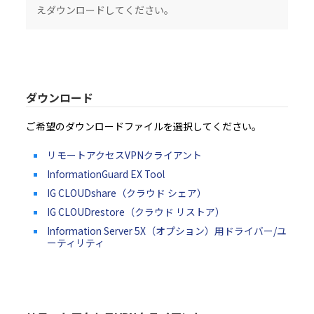
えダウンロードしてください。
4.2 お客様は、インストールガイド、製品マニュアル、「ReadMe」ファイル等の補
された、又は別の方法で伝えられた、技術説明、制限事項、注意点に従って本ソフト
するものとします。お客様は、本ソフトウェアを本製品以外の備品・機器と共に使用し
いものとします。また、お客様は、本ソフトウェアの使用に際し、自身の費用と責任お
品内に保存されたデータのバックアップを作成する等、データの管理保全のために必
じるものとします。
4.3 お客様は、お客様の所属する企業又は団体のために本ソフトウェアをインストー
その所属する企業又は団体内の全ユーザー（本ソフトウェア及び本製品の全ユーザー
本契約書の内容を伝達しなければなりません。
4.4 お客様は、村田機械又は村田機械のライセンサーが、事前に通知すること無く本
をいつでもアップデート又は変更することが可能である旨を承認したものとします。
ダウンロード
５．禁止事項
5.1 お客様は、本ソフトウェアを複製、翻訳、改変、翻案、修正、リバースエンジニ
コンパイル又は逆アセンブルしてはなりません。
ご希望のダウンロードファイルを選択してください。
5.2 お客様は、いかなる第三者に対しても、記録媒体、通信回線、又はその他の方法
フトウェアを賃貸、販売、頒布、貸与、使用許諾、譲渡、移転、又はその他の方法で
てはなりません。
5.3 お客様は、本条項のいずれかの規定に違反して村田機械に損害を生じせしめた場
リモートアクセスVPNクライアント
を賠償しなければなりません。
６．保証及び責任の制限
InformationGuard EX Tool
6.1 本ソフトウェアは、お客様の保有する本製品の動作環境において、全て正常に動
IG CLOUDshare（クラウド シェア）
保証するものではなく、村田機械は、本ソフトウェアの機能、性能及び品質がお客様
適合することを、明示たると黙示たるとを問わず、何らの保証も致しません。
6.2 本ソフトウェアは、お客様に事前に通知することなく、村田機械又は村田機械の
IG CLOUDrestore（クラウド リストア）
によりアップデート又は変更されることがありますが、その場合でも、前項同様、お
る本製品の動作環境において、全て正常に動作することを保証するものではなく、本
Information Server 5X（オプション）用ドライバー/ユ
の機能、性能及び品質がお客様の特定目的に適合することを、明示たると黙示たるとを
らの保証も致しません。なお、アップデート又は変更に関する情報提供につきまして
ーティリティ
性、提供時期、提供方法等すべて村田機械の裁量により決定させていただきます。
6.3 お客様が、本ソフトウェアの誤りを発見し、村田機械に対して、当該欠陥につき
合、村田機械及び村田機械のライセンサーにおいて、合理的な期間内に自己が適切と
施すよう努力するものとします。
6.4 村田機械及び村田機械のライセンサーは、本ソフトウェアの利用に関し、お客様
顧客に何らかの損害（直接的損害、結果的損害、付随的損害、逸失利益、営業利益の
断による損害、企業情報の損失、本製品及び本製品と直接又は間接に接続された機器
たデータ等の損失、その他の損失等を含みますが、これらに限定されるものではあり
じた場合でも、一切その責任を負いません。但し、当該損害が村田機械若しくは村田