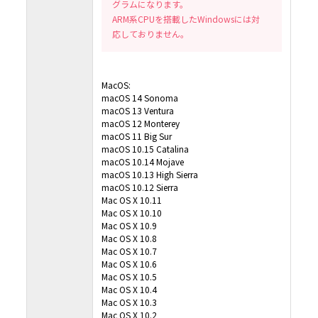
グラムになります。
ARM系CPUを搭載したWindowsには対
応しておりません。
MacOS:
macOS 14 Sonoma
macOS 13 Ventura
macOS 12 Monterey
macOS 11 Big Sur
macOS 10.15 Catalina
macOS 10.14 Mojave
macOS 10.13 High Sierra
macOS 10.12 Sierra
Mac OS X 10.11
Mac OS X 10.10
Mac OS X 10.9
Mac OS X 10.8
Mac OS X 10.7
Mac OS X 10.6
Mac OS X 10.5
Mac OS X 10.4
Mac OS X 10.3
Mac OS X 10.2