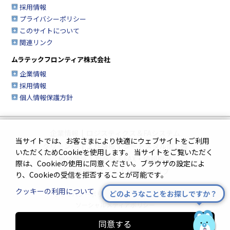
採用情報
プライバシーポリシー
このサイトについて
関連リンク
ムラテックフロンティア株式会社
企業情報
採用情報
個人情報保護方針
企業情報
|
ロジスティクス＆FAシステム
当サイトでは、お客さまにより快適にウェブサイトをご利用
クリーンFA
|
工作機械
|
シートメタル加工機
いただくためCookieを使用します。 当サイトをご覧いただく
繊維機械
|
複合機＆FAX・情報機器
際は、Cookieの使用に同意ください。ブラウザの設定によ
生産管理システム
|
サイトマップ
り、Cookieの受信を拒否することが可能です。
クッキーの利用について
どのようなことをお探しですか？
プライバシーポリシー
|
このサイトについて
ソーシャルメディアポリシー
同意する
Innovation. Mark the turning point.