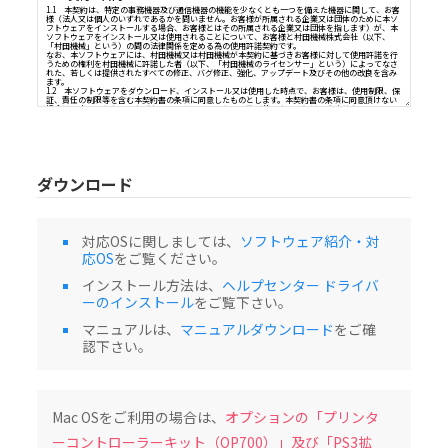
ソフトウェア（以下、「本ソフトウェア」という）使用許諾契
重要：本ソフトウェアをインストール又はご使用になる前に、本契約書を必ずお読み
１．契約の目的
1.1 本契約は、特定の事務機器及び通信機器の機能を少なくとも一つを備えた機器に
様（法人又は個人のいずれであるかを問いません。お客様が所属される企業又は団体
フトウェアをインストールする場合、お客様とはその所属される企業又は団体を指し
ソフトウェアをインストール又は使用されることについて、お客様と村田機械株式会
「村田機械」という）の間の法律関係を定める為の使用許諾契約です。
ダウンロード
なお、本ソフトウェアには、村田機械又は村田機械が本契約に基づきお客様に対して
うための権利を村田機械に許諾した者（以下、「村田機械のライセンサー」という）
れた、若しくは提供されたすべての修正、バグ修正、強化、アップデート及びその他の
ます。
1.2 本ソフトウェアをダウンロード、インストール又は使用した時点で、お客様は、
証、責任の制限等を含む本契約書の条項に同意したものとします。本契約書の条項に同
対応OSに関しましては、
ソフトウェア紹介・対
場合は、本ソフトウェアをダウンロード、インストール及び使用することはできませ
応OS
をご覧ください。
２．知的財産権及び所有権
インストール方法は、
ヘルプセンター ドライバ
2.1 本ソフトウェアは著作物として各国の国内法及び複数の国際条約によって保護さ
2.2 本ソフトウェアに関する著作権その他関連する知的財産権及び所有権の一切は、
ーのインストール
をご覧下さい。
村田機械のライセンサーに帰属するものとします。
３．ライセンス許諾
マニュアルは、
マニュアルダウンロード
をご確
本契約書の全条項に従い、村田機械は、対応する村田機械の、又は村田機械が承認し
認下さい。
び通信機器の機能を少なくとも一つを備えた機器（以下、「本製品」という）を、本
た国内で使用する目的においてのみ本ソフトウェアを使用できる非独占的なライセン
許諾するものとします。（本条項の目的上、欧州経済地域は「国」として扱われるもの
４．制限
4.1 お客様は、本契約書の条項に従って本ソフトウェアを使用するものとします。
Mac OSをご利用の場合は、
オプションの「プリンタ
4.2 お客様は、インストールガイド、製品マニュアル、「ReadMe」ファイル等の補
された、又は別の方法で伝えられた、技術説明、制限事項、注意点に従って本ソフト
ーコントローラーキット（OP700）」及び「PS3拡
するものとします。お客様は、本ソフトウェアを本製品以外の備品・機器と共に使用し