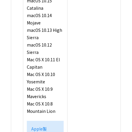
macOS 10.15
し、第三者から知的財産権侵害の主張（警告、訴訟提起を含む）を受けた場合におい
の責任を負いません。但し、村田機械及び／又は村田機械のライセンサーが、本ソフ
Catalina
客様に提供した時点（村田機械がお客様に本ソフトウェアを含む記録媒体を譲渡した
様が本ソフトウェアをダウンロードした時点）において、第三者の知的財産権の侵害
macOS 10.14
場合は、この限りではありません。
6.6 6.4項但書、6.5項但書又は法令により村田機械及び村田機械のライセンサーが損
負う場合においても、社会通念上、当該種類の債務不履行、不法行為等から直接かつ
Mojave
通常発生するものと考えられる損害（いわゆる通常損害）を超える損害については責
ん。
macOS 10.13 High
７．契約期間
Sierra
7.1 お客様が、本ソフトウェアをダウンロード、インストール又は使用するという形
条項に同意した日が、本契約書の効力発生日となります。
macOS 10.12
7.2 お客様は、本ソフトウェアをアンインストールし、保有するすべての複製を破棄
って、いつでも本契約を終了させることができます。
Sierra
7.3 村田機械は、お客様が本契約書の条項に違反した場合、何らの催告を要せず、い
を終了させることができます。本契約の終了時には、お客様は直ちに本ソフトウェアを
Mac OS X 10.11 El
トールしなければなりません。
８．準拠法
Capitan
お客様は、契約の締結の有無に関するすべての紛争も含め、本契約、及び本契約に起因
くは関連するいかなる紛争も、日本法に準拠し、日本法に従って解釈されること、ま
Mac OS X 10.10
び本契約に起因・関連するいかなる紛争も、大阪地方裁判所の専属的管轄権に服する
るものとします。
Yosemite
９．輸出規制
Mac OS X 10.9
本ソフトウェアは、日本国及び米国の輸出規制法の対象となります。お客様は、本ソフ
適用される両国、及びその他の国の輸出規制法を遵守することに同意されたものとしま
Mavericks
１０．米国政府機関のエンドユーザーへの注意
Mac OS X 10.8
本ソフトウェアは48 CFR 2.101（2007年10月）において定義される「商用品目」で、48 
12.212（2007年10月）に規定される「商用コンピューターソフトウェア」及び「商用
Mountain Lion
ーソフトウェア文書類」からなるものです。48 CFR 12.212 （2007年10月）及び48 CFR227
ら227.7202-4（2007年1月）までに従い、すべての米国政府機関のエンドユーザーが、
ア及び付属文書に関して得られる権利は、上記に説明される権利のみを指すものとしま
トウェアの使用は、本ソフトウェアが「商用コンピューターソフトウェア」及び「商
ターソフトウェア文書類」であることに関する米国政府の同意と、上記に記載される
に関する承諾を構成するものとみなされます。
Apple製