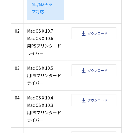
１１．本契約書の変更
M1/M2チッ
11.1 村田機械は以下の場合に、村田機械の裁量により、本契約書を変更することがで
（１）本契約書の変更が、お客様の一般の利益に適合するとき。
プ対応
（２）本契約書の変更が、契約をした目的に反せず、かつ、変更の必要性、変更後の内
性、変更の内容その他の変更に係る事情に照らして合理的なものであるとき。
11.2 村田機械は前項による本契約書の変更にあたり、変更後の本契約書の効力発生日
までに、本契約書を変更する旨及び変更後の本契約書の内容とその効力発生日を当社
（URL：https://www.muratec.jp/ce/support/）に掲示します。
02
Mac OS X 10.7
１２．分離可能性
ダウンロード
本契約書の一部が、司法上又は行政上の決定により、無効、違法又は法的強制力がな
Mac OS X 10.6
合は、かかる部分は削除されるものとし、本契約書における他のいかなる条項ならび
性及び法的強制力にも一切影響を与えるものではありません。
用PSプリンタード
（最終更新日：2019年2月14日）
ライバー
03
Mac OS X 10.5
ダウンロード
用PSプリンタード
ライバー
04
Mac OS X 10.4
ダウンロード
Mac OS X 10.3
用PSプリンタード
ライバー