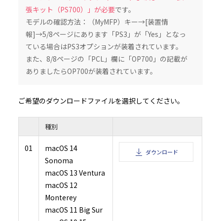
いものとします。また、お客様は、本ソフトウェアの使用に際し、自身の費用と責任お
張キット（PS700）」が必要
です。
品内に保存されたデータのバックアップを作成する等、データの管理保全のために必
じるものとします。
モデルの確認方法：（MyMFP）キー→[装置情
4.3 お客様は、お客様の所属する企業又は団体のために本ソフトウェアをインストー
その所属する企業又は団体内の全ユーザー（本ソフトウェア及び本製品の全ユーザー
報]→5/8ページにあります「PS3」が「Yes」となっ
本契約書の内容を伝達しなければなりません。
4.4 お客様は、村田機械又は村田機械のライセンサーが、事前に通知すること無く本
をいつでもアップデート又は変更することが可能である旨を承認したものとします。
ている場合はPS3オプションが装着されています。
５．禁止事項
また、8/8ページの「PCL」欄に「OP700」の記載が
5.1 お客様は、本ソフトウェアを複製、翻訳、改変、翻案、修正、リバースエンジニ
コンパイル又は逆アセンブルしてはなりません。
ありましたらOP700が装着されています。
5.2 お客様は、いかなる第三者に対しても、記録媒体、通信回線、又はその他の方法
フトウェアを賃貸、販売、頒布、貸与、使用許諾、譲渡、移転、又はその他の方法で
てはなりません。
5.3 お客様は、本条項のいずれかの規定に違反して村田機械に損害を生じせしめた場
を賠償しなければなりません。
ご希望のダウンロードファイルを選択してください。
６．保証及び責任の制限
6.1 本ソフトウェアは、お客様の保有する本製品の動作環境において、全て正常に動
保証するものではなく、村田機械は、本ソフトウェアの機能、性能及び品質がお客様
適合することを、明示たると黙示たるとを問わず、何らの保証も致しません。
種別
6.2 本ソフトウェアは、お客様に事前に通知することなく、村田機械又は村田機械の
によりアップデート又は変更されることがありますが、その場合でも、前項同様、お
る本製品の動作環境において、全て正常に動作することを保証するものではなく、本
の機能、性能及び品質がお客様の特定目的に適合することを、明示たると黙示たるとを
01
macOS 14
ダウンロード
らの保証も致しません。なお、アップデート又は変更に関する情報提供につきまして
性、提供時期、提供方法等すべて村田機械の裁量により決定させていただきます。
Sonoma
6.3 お客様が、本ソフトウェアの誤りを発見し、村田機械に対して、当該欠陥につき
合、村田機械及び村田機械のライセンサーにおいて、合理的な期間内に自己が適切と
macOS 13 Ventura
施すよう努力するものとします。
6.4 村田機械及び村田機械のライセンサーは、本ソフトウェアの利用に関し、お客様
macOS 12
顧客に何らかの損害（直接的損害、結果的損害、付随的損害、逸失利益、営業利益の
断による損害、企業情報の損失、本製品及び本製品と直接又は間接に接続された機器
Monterey
たデータ等の損失、その他の損失等を含みますが、これらに限定されるものではあり
じた場合でも、一切その責任を負いません。但し、当該損害が村田機械若しくは村田
ンサーの故意又は重大な過失により生じた場合は、この限りではありません。
macOS 11 Big Sur
6.5 村田機械及び村田機械のライセンサーは、本ソフトウェアに関し、第三者の特許
の他の知的財産権に対する侵害がないことを保証するものではなく、お客様が本ソフ