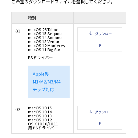
（iv）バックアップの目的に限り、本ソフトウェアの複製物を１部作成すること。
ご希望のダウンロードファイルを選択してください。
（v）本契約のコピー及び全ての関連書類と一緒に本ソフトウェアを第三者に譲渡する
しこの場合には、お客様は、譲渡に当たって、① かかる第三者に本契約の条件に同意
及び、②お客様が所有する本ソフトウェアの複製物を全てかかる第三者に譲渡、また
任で破壊するかのいずれかを行っていただくことを条件とします。かかる譲渡によって
種別
ノルタからのお客様への使用許諾は終了します。
３．制限
macOS 26 Tahoe
（１）お客様はコニカミノルタの書面による事前同意を得ることなく、以下の行為を
01
きません。
macOS 15 Sequoia
ダウンロー
(i) 本契約で許諾されている範囲を超えて、本ソフトウェア及びその複製物を使用、複
macOS 14 Sonoma
合又は譲渡すること
macOS 13 Ventura
(ii) リバースエンジニアリング、逆アセンブル、逆コンパイルまたはその他の方法で本
macOS 12 Monterey
ド
アを解析すること
macOS 11 Big Sur
(iii) 本ソフトウェア及びその複製物を再使用許諾、レンタル、リースまたは頒布する
(iv) 本ソフトウェアに付けられている商標、ロゴ、著作権表示、シンボル及びラベル
と、使用すること又は変更すること
PSドライバー
（２）お客様は、いかなる国の適用可能な輸出管理法規や規則に違反して、本ソフト
しないことに同意するものとします。
４．保証の否認・免責
Apple製
（１）本ソフトウェアがCD-ROMまたはデジタルデータを保存するその他の有体の記憶
下、記憶媒体といいます。）にて供給された場合、コニカミノルタはお客様に対し、か
M1/M2/M3/M4
日から90日間、記憶媒体に瑕疵のないことを保証いたします。本ソフトウェアは現状
客様に提供されるものであり、この記憶媒体に対する保証を除いて、コニカミノルタ
チップ対応
社、及びコニカミノルタのライセンサーは、本ソフトウェアに関し明示または黙示を問
なる保証（商品性、特定の目的に対する適合性、第三者の権利を侵害しない旨の保証
それらに限定されません。）もいたしません。
（２）本ソフトウェアのインストールまたは使用、不使用または使用不能に関連して
する一切の損害（事業利益の損失、情報の損失を含みますがそれらに限定されません
の逸失利益その他の派生的または付随的損害、及び第三者からお客様になされた損害
macOS 10.15
02
づく損害について、コニカミノルタ、その関連会社またはコニカミノルタのライセン
macOS 10.14
ダウンロー
で許される最大限の範囲において、一切責任を負担いたしません。たとえコニカミノ
macOS 10.13
連会社またはコニカミノルタのライセンサーがかかる損害を予測できた場合、また事
macOS 10.12
性について知らされていた場合であっても同様とします。
OS X 10.10/10.11
ド
５．契約の終了
用 PSドライバー
お客様はいつでも、本ソフトウェアとその複製物の全てを廃棄することにより本使用
せることができます。また、お客様が本契約の条件に反したときには、本契約はただち
す。お客様は、本契約の終了とともに、ただちに本ソフトウェアとその複製物の全てを