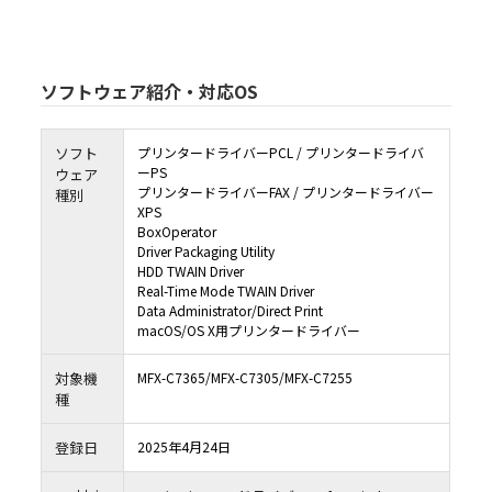
かねばなりません。
６．準拠法
本契約は、日本国法に準拠するものとします。
７．分離可能性
ソフトウェア紹介・対応OS
本契約の一部が裁判所等によって無効であると決定された場合でも、本契約のその他
判断に何ら影響を受けることなく完全に有効に存続するものとします。
８．NOTICE TO US GOVERNMENT END USERS
The Software is a "commercial item," as that term is defined at 48 C.F.R. 2.101 
ソフト
プリンタードライバーPCL / プリンタードライバ
1995), consisting of "commercial computer software" and "commercial comp
software documentation," as such terms are used in 48 C.F.R. 12.212 (Septembe
ーPS
ウェア
Consistent with 48 C.F.R. 12.212 and 48 C.F.R. 227.7202-1 through 227.7202-4 (June 
プリンタードライバーFAX / プリンタードライバー
種別
U.S. Government End Users shall acquire the Software with only those rights 
herein.
XPS
BoxOperator
Driver Packaging Utility
HDD TWAIN Driver
Real-Time Mode TWAIN Driver
Data Administrator/Direct Print
macOS/OS X用プリンタードライバー
対象機
MFX-C7365/MFX-C7305/MFX-C7255
種
登録日
2025年4月24日