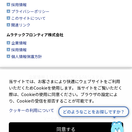
採用情報
プライバシーポリシー
このサイトについて
関連リンク
ムラテックフロンティア株式会社
企業情報
採用情報
個人情報保護方針
企業情報
|
ロジスティクス＆FAシステム
当サイトでは、お客さまにより快適にウェブサイトをご利用
クリーンFA
|
工作機械
|
シートメタル加工機
いただくためCookieを使用します。 当サイトをご覧いただく
繊維機械
|
複合機＆FAX・情報機器
際は、Cookieの使用に同意ください。ブラウザの設定によ
生産管理システム
|
サイトマップ
り、Cookieの受信を拒否することが可能です。
クッキーの利用について
どのようなことをお探しですか？
プライバシーポリシー
|
このサイトについて
ソーシャルメディアポリシー
同意する
Innovation. Mark the turning point.