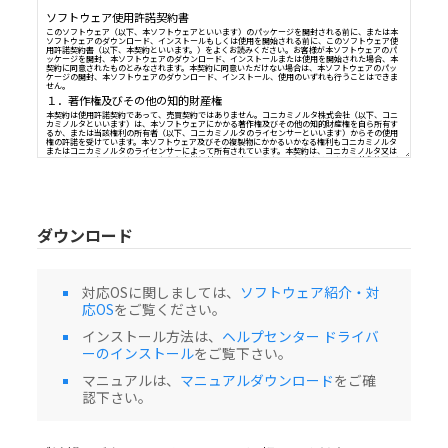
ソフトウェア使用許諾契約書
このソフトウェア（以下、本ソフトウェアといいます）のパッケージを開封される前
ソフトウェアのダウンロード、インストールもしくは使用を開始される前に、このソ
用許諾契約書（以下、本契約といいます。）をよくお読みください。お客様が本ソフト
ッケージを開封、本ソフトウェアのダウンロード、インストールまたは使用を開始さ
契約に同意されたものとみなされます。本契約に同意いただけない場合は、本ソフトウ
ケージの開封、本ソフトウェアのダウンロード、インストール、使用のいずれも行う
せん。
ダウンロード
１．著作権及びその他の知的財産権
本契約は使用許諾契約であって、売買契約ではありません。コニカミノルタ株式会社
カミノルタといいます）は、本ソフトウェアにかかる著作権及びその他の知的財産権
るか、または当該権利の所有者（以下、コニカミノルタのライセンサーといいます）
権の許諾を受けています。本ソフトウェア及びその複製物にかかるいかなる権利もコニ
対応OSに関しましては、
ソフトウェア紹介・対
またはコニカミノルタのライセンサーによって所有されています。本契約は、コニカミ
応OS
をご覧ください。
コニカミノルタのライセンサーからお客様に対して、本ソフトウェアにかかるいかな
その他の知的財産権を譲渡するものではありません。本ソフトウェアは、著作権法及
インストール方法は、
ヘルプセンター ドライバ
より保護されています。
２．使用許諾
ーのインストール
をご覧下さい。
コニカミノルタは、お客様に対して、非独占的かつ限定的な本ソフトウェアの使用権
マニュアルは、
マニュアルダウンロード
をご確
ます。当該使用権に基づいてお客様は以下を行うことができます。
（i）本ソフトウェアを、お客様の管理下にあるコンピューターにインストールし、使
認下さい。
但し、本ソフトウェアに対応する製品と接続されているコンピューターに限ります。
（ii）上記コンピューターのユーザーに本ソフトウェアを使用させること。但し、かか
に本契約の定めを遵守させることを条件とします。
（iii）お客様の日常業務又は個人的利用のためにのみ本ソフトウェアを使用すること