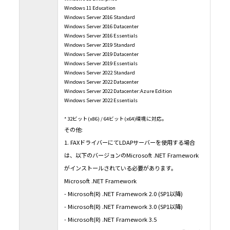
Windows 11 Education
Windows Server 2016 Standard
Windows Server 2016 Datacenter
Windows Server 2016 Essentials
Windows Server 2019 Standard
Windows Server 2019 Datacenter
Windows Server 2019 Essentials
Windows Server 2022 Standard
Windows Server 2022 Datacenter
Windows Server 2022 Datacenter:Azure Edition
Windows Server 2022 Essentials
* 32ビット(x86) / 64ビット(x64)環境に対応。
その他:
1. FAXドライバーにてLDAPサーバーを使用する場合
は、以下のバージョンのMicrosoft .NET Framework
がインストールされている必要があります。
Microsoft .NET Framework
- Microsoft(R) .NET Framework 2.0 (SP1以降)
- Microsoft(R) .NET Framework 3.0 (SP1以降)
- Microsoft(R) .NET Framework 3.5