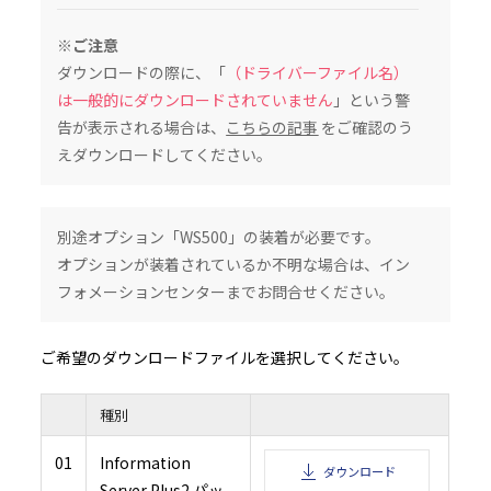
2.2 本ソフトウェアに関する著作権その他関連する知的財産権及び所有権の一切は、
村田機械のライセンサーに帰属するものとします。
３．ライセンス許諾
※ご注意
本契約書の全条項に従い、村田機械は、対応する村田機械の、又は村田機械が承認し
び通信機器の機能を少なくとも一つを備えた機器（以下、「本製品」という）を、本
ダウンロードの際に、「
（ドライバーファイル名）
た国内で使用する目的においてのみ本ソフトウェアを使用できる非独占的なライセン
許諾するものとします。（本条項の目的上、欧州経済地域は「国」として扱われるもの
は一般的にダウンロードされていません
」という警
４．制限
告が表示される場合は、
こちらの記事
をご確認のう
4.1 お客様は、本契約書の条項に従って本ソフトウェアを使用するものとします。
4.2 お客様は、インストールガイド、製品マニュアル、「ReadMe」ファイル等の補
えダウンロードしてください。
された、又は別の方法で伝えられた、技術説明、制限事項、注意点に従って本ソフト
するものとします。お客様は、本ソフトウェアを本製品以外の備品・機器と共に使用し
いものとします。また、お客様は、本ソフトウェアの使用に際し、自身の費用と責任お
品内に保存されたデータのバックアップを作成する等、データの管理保全のために必
じるものとします。
4.3 お客様は、お客様の所属する企業又は団体のために本ソフトウェアをインストー
その所属する企業又は団体内の全ユーザー（本ソフトウェア及び本製品の全ユーザー
別途オプション「WS500」の装着が必要です。
本契約書の内容を伝達しなければなりません。
4.4 お客様は、村田機械又は村田機械のライセンサーが、事前に通知すること無く本
オプションが装着されているか不明な場合は、イン
をいつでもアップデート又は変更することが可能である旨を承認したものとします。
５．禁止事項
フォメーションセンターまでお問合せください。
5.1 お客様は、本ソフトウェアを複製、翻訳、改変、翻案、修正、リバースエンジニ
コンパイル又は逆アセンブルしてはなりません。
5.2 お客様は、いかなる第三者に対しても、記録媒体、通信回線、又はその他の方法
フトウェアを賃貸、販売、頒布、貸与、使用許諾、譲渡、移転、又はその他の方法で
ご希望のダウンロードファイルを選択してください。
てはなりません。
5.3 お客様は、本条項のいずれかの規定に違反して村田機械に損害を生じせしめた場
を賠償しなければなりません。
６．保証及び責任の制限
種別
6.1 本ソフトウェアは、お客様の保有する本製品の動作環境において、全て正常に動
保証するものではなく、村田機械は、本ソフトウェアの機能、性能及び品質がお客様
適合することを、明示たると黙示たるとを問わず、何らの保証も致しません。
6.2 本ソフトウェアは、お客様に事前に通知することなく、村田機械又は村田機械の
01
Information
ダウンロード
によりアップデート又は変更されることがありますが、その場合でも、前項同様、お
る本製品の動作環境において、全て正常に動作することを保証するものではなく、本
Server Plus2 パッ