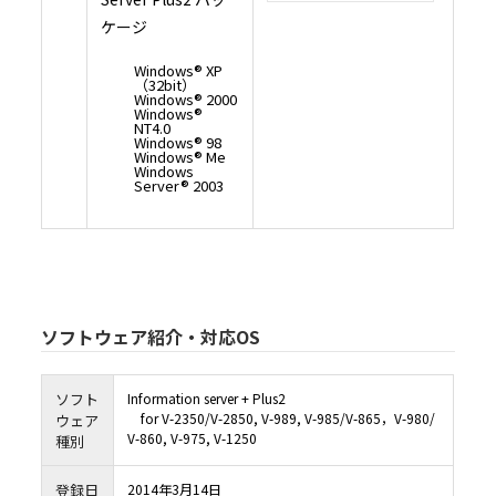
の機能、性能及び品質がお客様の特定目的に適合することを、明示たると黙示たるとを
らの保証も致しません。なお、アップデート又は変更に関する情報提供につきまして
ケージ
性、提供時期、提供方法等すべて村田機械の裁量により決定させていただきます。
6.3 お客様が、本ソフトウェアの誤りを発見し、村田機械に対して、当該欠陥につき
合、村田機械及び村田機械のライセンサーにおいて、合理的な期間内に自己が適切と
施すよう努力するものとします。
Windows® XP
6.4 村田機械及び村田機械のライセンサーは、本ソフトウェアの利用に関し、お客様
（32bit）
顧客に何らかの損害（直接的損害、結果的損害、付随的損害、逸失利益、営業利益の
Windows® 2000
断による損害、企業情報の損失、本製品及び本製品と直接又は間接に接続された機器
Windows®
たデータ等の損失、その他の損失等を含みますが、これらに限定されるものではあり
NT4.0
じた場合でも、一切その責任を負いません。但し、当該損害が村田機械若しくは村田
Windows® 98
ンサーの故意又は重大な過失により生じた場合は、この限りではありません。
Windows® Me
6.5 村田機械及び村田機械のライセンサーは、本ソフトウェアに関し、第三者の特許
の他の知的財産権に対する侵害がないことを保証するものではなく、お客様が本ソフ
Windows
し、第三者から知的財産権侵害の主張（警告、訴訟提起を含む）を受けた場合におい
Server® 2003
の責任を負いません。但し、村田機械及び／又は村田機械のライセンサーが、本ソフ
客様に提供した時点（村田機械がお客様に本ソフトウェアを含む記録媒体を譲渡した
様が本ソフトウェアをダウンロードした時点）において、第三者の知的財産権の侵害
場合は、この限りではありません。
6.6 6.4項但書、6.5項但書又は法令により村田機械及び村田機械のライセンサーが損
負う場合においても、社会通念上、当該種類の債務不履行、不法行為等から直接かつ
通常発生するものと考えられる損害（いわゆる通常損害）を超える損害については責
ん。
７．契約期間
7.1 お客様が、本ソフトウェアをダウンロード、インストール又は使用するという形
ソフトウェア紹介・対応OS
条項に同意した日が、本契約書の効力発生日となります。
7.2 お客様は、本ソフトウェアをアンインストールし、保有するすべての複製を破棄
って、いつでも本契約を終了させることができます。
7.3 村田機械は、お客様が本契約書の条項に違反した場合、何らの催告を要せず、い
を終了させることができます。本契約の終了時には、お客様は直ちに本ソフトウェアを
トールしなければなりません。
ソフト
Information server + Plus2
８．準拠法
for V-2350/V-2850, V-989, V-985/V-865，V-980/
ウェア
お客様は、契約の締結の有無に関するすべての紛争も含め、本契約、及び本契約に起因
V-860, V-975, V-1250
種別
くは関連するいかなる紛争も、日本法に準拠し、日本法に従って解釈されること、ま
び本契約に起因・関連するいかなる紛争も、大阪地方裁判所の専属的管轄権に服する
るものとします。
登録日
2014年3月14日
９．輸出規制