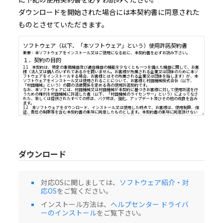
ダウンロードを開始された場合には本契約書に同意された
ものとさせていただきます。
ソフトウェア（以下、「本ソフトウェア」という）使用許諾契
重要：本ソフトウェアをインストール又はご使用になる前に、本契約書を必ずお読み
１．契約の目的
1.1 本契約は、特定の事務機器及び通信機器の機能を少なくとも一つを備えた機器に
様（法人又は個人のいずれであるかを問いません。お客様が所属される企業又は団体
フトウェアをインストールする場合、お客様とはその所属される企業又は団体を指し
ダウンロード
ソフトウェアをインストール又は使用されることについて、お客様と村田機械株式会
「村田機械」という）の間の法律関係を定める為の使用許諾契約です。
なお、本ソフトウェアには、村田機械又は村田機械が本契約に基づきお客様に対して
うための権利を村田機械に許諾した者（以下、「村田機械のライセンサー」という）
れた、若しくは提供されたすべての修正、バグ修正、強化、アップデート及びその他の
対応OSに関しましては、
ソフトウェア紹介・対
ます。
応OS
をご覧ください。
1.2 本ソフトウェアをダウンロード、インストール又は使用した時点で、お客様は、
証、責任の制限等を含む本契約書の条項に同意したものとします。本契約書の条項に同
場合は、本ソフトウェアをダウンロード、インストール及び使用することはできませ
インストール方法は、
ヘルプセンター ドライバ
２．知的財産権及び所有権
ーのインストール
をご覧下さい。
2.1 本ソフトウェアは著作物として各国の国内法及び複数の国際条約によって保護さ