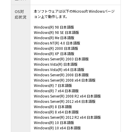
本ソフトウェアは、日本国及び米国の輸出規制法の対象となります。お客様は、本ソフ
適用される両国、及びその他の国の輸出規制法を遵守することに同意されたものとしま
OS対
本ソフトウェアは以下のMicrosoft Windowsバージ
１０．米国政府機関のエンドユーザーへの注意
ョン上で動作します。
応状況
本ソフトウェアは48 CFR 2.101（2007年10月）において定義される「商用品目」で、48 
12.212（2007年10月）に規定される「商用コンピューターソフトウェア」及び「商用
ーソフトウェア文書類」からなるものです。48 CFR 12.212 （2007年10月）及び48 CFR227
Windows(R) 98 日本語版
ら227.7202-4（2007年1月）までに従い、すべての米国政府機関のエンドユーザーが、
ア及び付属文書に関して得られる権利は、上記に説明される権利のみを指すものとしま
Windows(R) 98 SE 日本語版
トウェアの使用は、本ソフトウェアが「商用コンピューターソフトウェア」及び「商
Windows(R) Me 日本語版
ターソフトウェア文書類」であることに関する米国政府の同意と、上記に記載される
に関する承諾を構成するものとみなされます。
Windows NT(R) 4.0 日本語版
１１．本契約書の変更
Windows(R) 2000 日本語版
11.1 村田機械は以下の場合に、村田機械の裁量により、本契約書を変更することがで
Windows(R) XP 日本語版
（１）本契約書の変更が、お客様の一般の利益に適合するとき。
Windows Server(R) 2003 日本語版
（２）本契約書の変更が、契約をした目的に反せず、かつ、変更の必要性、変更後の内
性、変更の内容その他の変更に係る事情に照らして合理的なものであるとき。
Windows Vista(R) 日本語版
11.2 村田機械は前項による本契約書の変更にあたり、変更後の本契約書の効力発生日
までに、本契約書を変更する旨及び変更後の本契約書の内容とその効力発生日を当社
Windows Vista(R) x64 日本語版
（URL：https://www.muratec.jp/ce/support/）に掲示します。
Windows Server(R) 2008 日本語版
１２．分離可能性
Windows Server(R) 2008 x64 日本語版
本契約書の一部が、司法上又は行政上の決定により、無効、違法又は法的強制力がな
Windows(R) 7 日本語版
合は、かかる部分は削除されるものとし、本契約書における他のいかなる条項ならび
性及び法的強制力にも一切影響を与えるものではありません。
Windows(R) 7 x64 日本語版
Windows Server(R) 2008 R2 x64 日本語版
（最終更新日：2019年2月14日）
Windows Server(R) 2012 x64 日本語版
Windows(R) 8 日本語版
Windows(R) 8 x64 日本語版
Windows Server(R) 2012 R2 x64 日本語版
Windows(R) 10 日本語版
Windows(R) 10 x64 日本語版