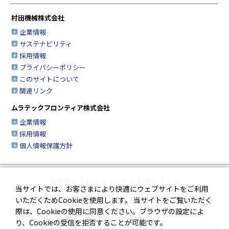
村田機械株式会社
企業情報
サステナビリティ
採用情報
プライバシーポリシー
このサイトについて
関連リンク
ムラテックフロンティア株式会社
企業情報
採用情報
個人情報保護方針
企業情報
|
ロジスティクス＆FAシステム
当サイトでは、お客さまにより快適にウェブサイトをご利用
クリーンFA
|
工作機械
|
シートメタル加工機
いただくためCookieを使用します。 当サイトをご覧いただく
繊維機械
|
複合機＆FAX・情報機器
際は、Cookieの使用に同意ください。ブラウザの設定によ
生産管理システム
|
サイトマップ
り、Cookieの受信を拒否することが可能です。