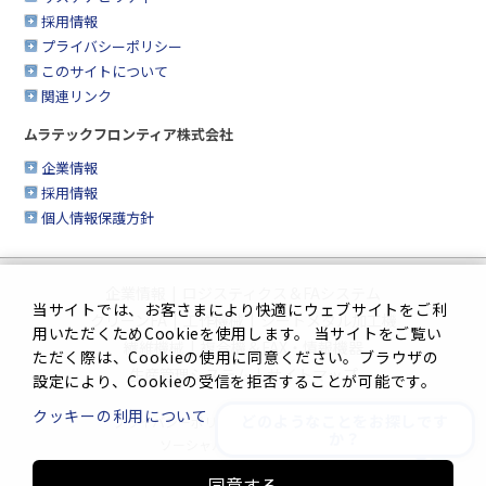
採用情報
プライバシーポリシー
このサイトについて
関連リンク
ムラテックフロンティア株式会社
企業情報
採用情報
個人情報保護方針
企業情報
|
ロジスティクス＆FAシステム
当サイトでは、お客さまにより快適にウェブサイトをご利
クリーンFA
|
工作機械
|
シートメタル加工機
用いただくためCookieを使用します。 当サイトをご覧い
繊維機械
|
複合機＆FAX・情報機器
ただく際は、Cookieの使用に同意ください。ブラウザの
生産管理システム
|
サイトマップ
設定により、Cookieの受信を拒否することが可能です。
クッキーの利用について
どのようなことをお探しです
プライバシーポリシー
|
このサイトについて
か？
ソーシャルメディアポリシー
同意する
Innovation. Mark the turning point.