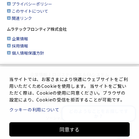
プライバシーポリシー
このサイトについて
関連リンク
ムラテックフロンティア株式会社
企業情報
採用情報
個人情報保護方針
企業情報
|
ロジスティクス＆FAシステム
当サイトでは、お客さまにより快適にウェブサイトをご利
クリーンFA
|
工作機械
|
シートメタル加工機
用いただくためCookieを使用します。 当サイトをご覧い
繊維機械
|
複合機＆FAX・情報機器
ただく際は、Cookieの使用に同意ください。ブラウザの
生産管理システム
|
サイトマップ
設定により、Cookieの受信を拒否することが可能です。
クッキーの利用について
どのようなことをお探しです
プライバシーポリシー
|
このサイトについて
か？
ソーシャルメディアポリシー
同意する
Innovation. Mark the turning point.
(C) 2025 MURATA MACHINERY, LTD.