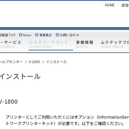
HOME
会社
報機器 TOP
News
事業拠点
お問い合わせ
・サービス
カスタマーサポート
事業情報
ムラテックフ
TS & SERVICE
CUSTOMER SUPPORT
BUSINESS
MURATEC FRONTIER
ヘルプセンター
V-1800
インストール
インストール
V-1800
プリンターとしてご利用いただくにはオプション（InformationS
トワークプリンターキット）が必要です。以下をご確認ください。