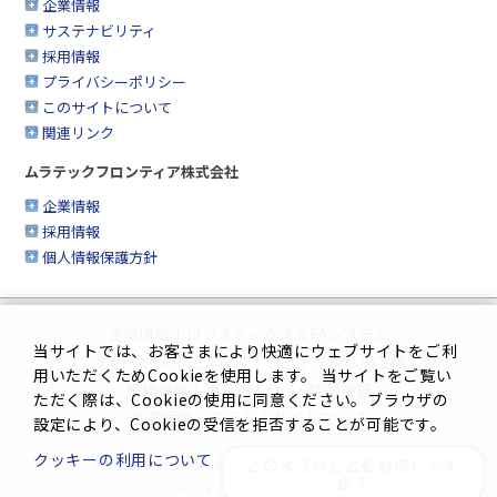
企業情報
サステナビリティ
採用情報
プライバシーポリシー
このサイトについて
関連リンク
ムラテックフロンティア株式会社
企業情報
採用情報
個人情報保護方針
企業情報
|
ロジスティクス＆FAシステム
当サイトでは、お客さまにより快適にウェブサイトをご利
クリーンFA
|
工作機械
|
シートメタル加工機
用いただくためCookieを使用します。 当サイトをご覧い
繊維機械
|
複合機＆FAX・情報機器
ただく際は、Cookieの使用に同意ください。ブラウザの
生産管理システム
|
サイトマップ
設定により、Cookieの受信を拒否することが可能です。
クッキーの利用について
どのようなことをお探しです
プライバシーポリシー
|
このサイトについて
か？
ソーシャルメディアポリシー