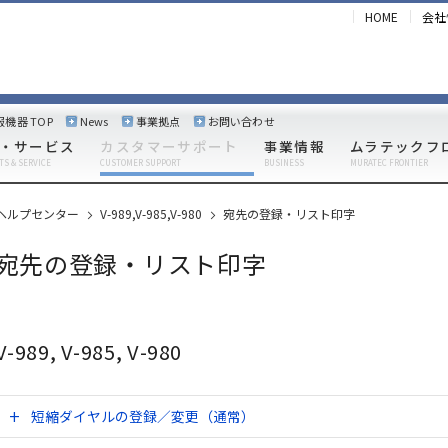
HOME
会社
報機器 TOP
News
事業拠点
お問い合わせ
・サービス
カスタマーサポート
事業情報
ムラテックフ
TS & SERVICE
CUSTOMER SUPPORT
BUSINESS
MURATEC FRONTIER
ヘルプセンター
V-989,V-985,V-980
宛先の登録・リスト印字
宛先の登録・リスト印字
V-989, V-985, V-980
短縮ダイヤルの登録／変更（通常）