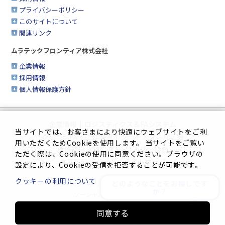
プライバシーポリシー
このサイトについて
関連リンク
ムラテックフロンティア株式会社
企業情報
採用情報
個人情報保護方針
企業情報
|
ロジスティクス＆FAシステム
当サイトでは、お客さまにより快適にウェブサイトをご利
クリーンFA
|
工作機械
|
シートメタル加工機
用いただくためCookieを使用します。 当サイトをご覧い
繊維機械
|
複合機＆FAX・情報機器
ただく際は、Cookieの使用に同意ください。ブラウザの
生産管理システム
|
サイトマップ
設定により、Cookieの受信を拒否することが可能です。
クッキーの利用について
どのようなことをお探しです
プライバシーポリシー
|
このサイトについて
か？
ソーシャルメディアポリシー
同意する
Innovation. Mark the turning point.