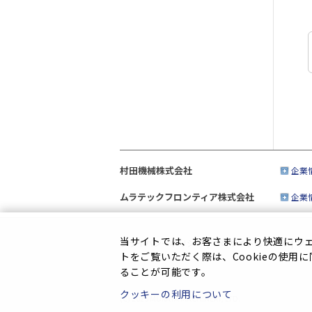
村田機械株式会社
企業
ムラテックフロンティア株式会社
企業
当サイトでは、お客さまにより快適にウェブ
プライバシーポリシー
|
このサイトについて
|
ソ
トをご覧いただく際は、Cookieの使用
ることが可能です。
クッキーの利用について
(C) 2025 MURATA MACHINERY, LTD.