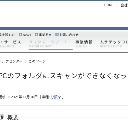
HOME
会社
報機器 TOP
News
事業拠点
お問い合わせ
・サービス
カスタマーサポート
事業情報
ムラテックフ
TS & SERVICE
CUSTOMER SUPPORT
BUSINESS
MURATEC FRONTIER
ヘルプセンター
このページ
PCのフォルダにスキャンができなくなった場
2025年11月28日
更新日:
｜機種:
分類なし
概要