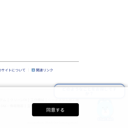
のサイトについて
関連リンク
どのようなことをお探しです
か？
テム
|
クリーンFA
|
工作機械
|
シートメタル加工機
FAX・情報機器
|
生産管理システム
|
サイトマップ
同意する
Innovation. Mark the turning point.