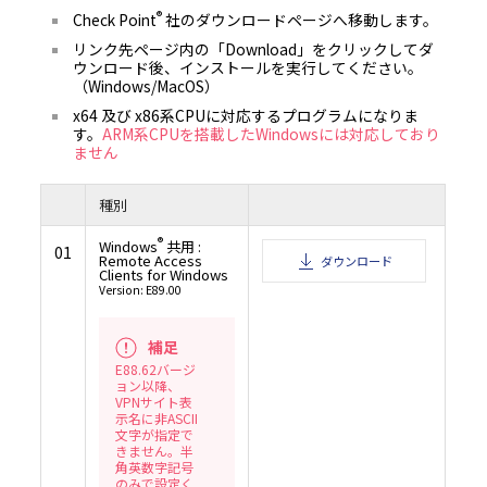
ンサーの故意又は重大な過失により生じた場合は、この限りではありません。
®
Check Point
社のダウンロードページへ移動します。
6.5 村田機械及び村田機械のライセンサーは、本ソフトウェアに関し、第三者の特許
の他の知的財産権に対する侵害がないことを保証するものではなく、お客様が本ソフ
し、第三者から知的財産権侵害の主張（警告、訴訟提起を含む）を受けた場合におい
リンク先ページ内の「Download」をクリックしてダ
の責任を負いません。但し、村田機械及び／又は村田機械のライセンサーが、本ソフ
ウンロード後、インストールを実行してください。
客様に提供した時点（村田機械がお客様に本ソフトウェアを含む記録媒体を譲渡した
様が本ソフトウェアをダウンロードした時点）において、第三者の知的財産権の侵害
（Windows/MacOS）
場合は、この限りではありません。
6.6 6.4項但書、6.5項但書又は法令により村田機械及び村田機械のライセンサーが損
x64 及び x86系CPUに対応するプログラムになりま
負う場合においても、社会通念上、当該種類の債務不履行、不法行為等から直接かつ
通常発生するものと考えられる損害（いわゆる通常損害）を超える損害については責
す。
ARM系CPUを搭載したWindowsには対応しており
ん。
ません
７．契約期間
7.1 お客様が、本ソフトウェアをダウンロード、インストール又は使用するという形
条項に同意した日が、本契約書の効力発生日となります。
種別
7.2 お客様は、本ソフトウェアをアンインストールし、保有するすべての複製を破棄
って、いつでも本契約を終了させることができます。
7.3 村田機械は、お客様が本契約書の条項に違反した場合、何らの催告を要せず、い
®
を終了させることができます。本契約の終了時には、お客様は直ちに本ソフトウェアを
Windows
共用 :
01
トールしなければなりません。
Remote Access
ダウンロード
８．準拠法
Clients for Windows
Version: E89.00
お客様は、契約の締結の有無に関するすべての紛争も含め、本契約、及び本契約に起因
くは関連するいかなる紛争も、日本法に準拠し、日本法に従って解釈されること、ま
び本契約に起因・関連するいかなる紛争も、大阪地方裁判所の専属的管轄権に服する
るものとします。
補足
９．輸出規制
E88.62バージ
本ソフトウェアは、日本国及び米国の輸出規制法の対象となります。お客様は、本ソフ
適用される両国、及びその他の国の輸出規制法を遵守することに同意されたものとしま
ョン以降、
１０．米国政府機関のエンドユーザーへの注意
VPNサイト表
示名に非ASCII
本ソフトウェアは48 CFR 2.101（2007年10月）において定義される「商用品目」で、48 
文字が指定で
12.212（2007年10月）に規定される「商用コンピューターソフトウェア」及び「商用
ーソフトウェア文書類」からなるものです。48 CFR 12.212 （2007年10月）及び48 CFR227
きません。半
ら227.7202-4（2007年1月）までに従い、すべての米国政府機関のエンドユーザーが、
角英数字記号
ア及び付属文書に関して得られる権利は、上記に説明される権利のみを指すものとしま
のみで設定く
トウェアの使用は、本ソフトウェアが「商用コンピューターソフトウェア」及び「商