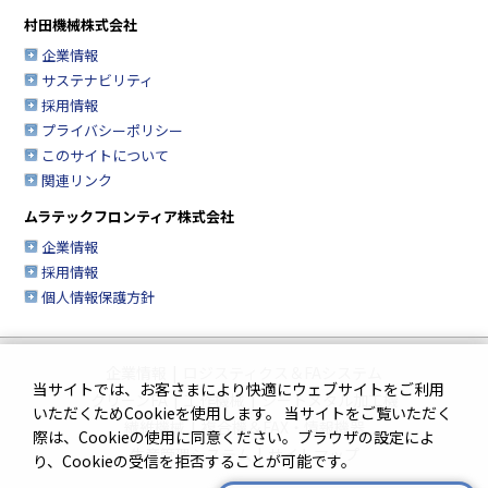
村田機械株式会社
企業情報
サステナビリティ
採用情報
プライバシーポリシー
このサイトについて
関連リンク
ムラテックフロンティア株式会社
企業情報
採用情報
個人情報保護方針
企業情報
|
ロジスティクス＆FAシステム
当サイトでは、お客さまにより快適にウェブサイトをご利用
クリーンFA
|
工作機械
|
シートメタル加工機
いただくためCookieを使用します。 当サイトをご覧いただく
繊維機械
|
複合機＆FAX・情報機器
際は、Cookieの使用に同意ください。ブラウザの設定によ
生産管理システム
|
サイトマップ
り、Cookieの受信を拒否することが可能です。