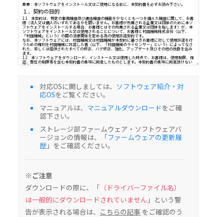
ソフトウェア（以下、「本ソフトウェア」という）使用許諾契
重要：本ソフトウェアをインストール又はご使用になる前に、本契約書を必ずお読み
１．契約の目的
1.1 本契約は、特定の事務機器及び通信機器の機能を少なくとも一つを備えた機器に
様（法人又は個人のいずれであるかを問いません。お客様が所属される企業又は団体
対応OSに関しましては、
ソフトウェア紹介・対
フトウェアをインストールする場合、お客様とはその所属される企業又は団体を指し
応OS
をご覧ください。
ソフトウェアをインストール又は使用されることについて、お客様と村田機械株式会
「村田機械」という）の間の法律関係を定める為の使用許諾契約です。
なお、本ソフトウェアには、村田機械又は村田機械が本契約に基づきお客様に対して
マニュアルは、
マニュアルダウンロード
をご確
うための権利を村田機械に許諾した者（以下、「村田機械のライセンサー」という）
認下さい。
れた、若しくは提供されたすべての修正、バグ修正、強化、アップデート及びその他の
ます。
1.2 本ソフトウェアをダウンロード、インストール又は使用した時点で、お客様は、
ストレージ部ファームウェア・ソフトウェアバ
証、責任の制限等を含む本契約書の条項に同意したものとします。本契約書の条項に同
ージョンの情報は、「
ファームウェアの更新履
場合は、本ソフトウェアをダウンロード、インストール及び使用することはできませ
歴
」をご確認ください。
２．知的財産権及び所有権
2.1 本ソフトウェアは著作物として各国の国内法及び複数の国際条約によって保護さ
2.2 本ソフトウェアに関する著作権その他関連する知的財産権及び所有権の一切は、
村田機械のライセンサーに帰属するものとします。
３．ライセンス許諾
※ご注意
本契約書の全条項に従い、村田機械は、対応する村田機械の、又は村田機械が承認し
ダウンロードの際に、「
（ドライバーファイル名）
び通信機器の機能を少なくとも一つを備えた機器（以下、「本製品」という）を、本
た国内で使用する目的においてのみ本ソフトウェアを使用できる非独占的なライセン
は一般的にダウンロードされていません
」という警
許諾するものとします。（本条項の目的上、欧州経済地域は「国」として扱われるもの
４．制限
告が表示される場合は、
こちらの記事
をご確認のう
4.1 お客様は、本契約書の条項に従って本ソフトウェアを使用するものとします。