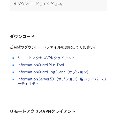
えダウンロードしてください。
4.2 お客様は、インストールガイド、製品マニュアル、「ReadMe」ファイル等の補
された、又は別の方法で伝えられた、技術説明、制限事項、注意点に従って本ソフト
するものとします。お客様は、本ソフトウェアを本製品以外の備品・機器と共に使用し
いものとします。また、お客様は、本ソフトウェアの使用に際し、自身の費用と責任お
品内に保存されたデータのバックアップを作成する等、データの管理保全のために必
じるものとします。
4.3 お客様は、お客様の所属する企業又は団体のために本ソフトウェアをインストー
その所属する企業又は団体内の全ユーザー（本ソフトウェア及び本製品の全ユーザー
本契約書の内容を伝達しなければなりません。
4.4 お客様は、村田機械又は村田機械のライセンサーが、事前に通知すること無く本
をいつでもアップデート又は変更することが可能である旨を承認したものとします。
ダウンロード
５．禁止事項
5.1 お客様は、本ソフトウェアを複製、翻訳、改変、翻案、修正、リバースエンジニ
コンパイル又は逆アセンブルしてはなりません。
ご希望のダウンロードファイルを選択してください。
5.2 お客様は、いかなる第三者に対しても、記録媒体、通信回線、又はその他の方法
フトウェアを賃貸、販売、頒布、貸与、使用許諾、譲渡、移転、又はその他の方法で
てはなりません。
5.3 お客様は、本条項のいずれかの規定に違反して村田機械に損害を生じせしめた場
リモートアクセスVPNクライアント
を賠償しなければなりません。
６．保証及び責任の制限
InformationGuard Plus Tool
6.1 本ソフトウェアは、お客様の保有する本製品の動作環境において、全て正常に動
InformationGuard LogClient（オプション）
保証するものではなく、村田機械は、本ソフトウェアの機能、性能及び品質がお客様
適合することを、明示たると黙示たるとを問わず、何らの保証も致しません。
6.2 本ソフトウェアは、お客様に事前に通知することなく、村田機械又は村田機械の
Information Server 5X（オプション）用ドライバー/ユ
によりアップデート又は変更されることがありますが、その場合でも、前項同様、お
ーティリティ
る本製品の動作環境において、全て正常に動作することを保証するものではなく、本
の機能、性能及び品質がお客様の特定目的に適合することを、明示たると黙示たるとを
らの保証も致しません。なお、アップデート又は変更に関する情報提供につきまして
性、提供時期、提供方法等すべて村田機械の裁量により決定させていただきます。
6.3 お客様が、本ソフトウェアの誤りを発見し、村田機械に対して、当該欠陥につき
合、村田機械及び村田機械のライセンサーにおいて、合理的な期間内に自己が適切と
施すよう努力するものとします。
6.4 村田機械及び村田機械のライセンサーは、本ソフトウェアの利用に関し、お客様
顧客に何らかの損害（直接的損害、結果的損害、付随的損害、逸失利益、営業利益の
リモートアクセスVPNクライアント
断による損害、企業情報の損失、本製品及び本製品と直接又は間接に接続された機器
たデータ等の損失、その他の損失等を含みますが、これらに限定されるものではあり
じた場合でも、一切その責任を負いません。但し、当該損害が村田機械若しくは村田