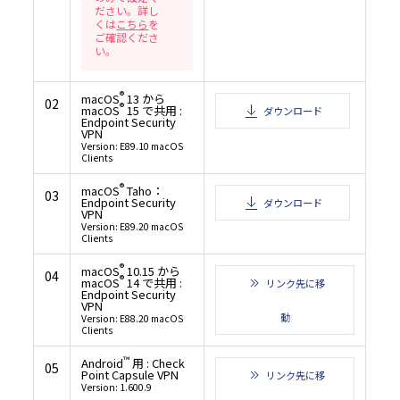
ターソフトウェア文書類」であることに関する米国政府の同意と、上記に記載される
ださい。詳し
に関する承諾を構成するものとみなされます。
くは
こちら
を
１１．本契約書の変更
ご確認くださ
11.1 村田機械は以下の場合に、村田機械の裁量により、本契約書を変更することがで
い。
（１）本契約書の変更が、お客様の一般の利益に適合するとき。
（２）本契約書の変更が、契約をした目的に反せず、かつ、変更の必要性、変更後の内
性、変更の内容その他の変更に係る事情に照らして合理的なものであるとき。
11.2 村田機械は前項による本契約書の変更にあたり、変更後の本契約書の効力発生日
®
macOS
13 から
までに、本契約書を変更する旨及び変更後の本契約書の内容とその効力発生日を当社
02
®
macOS
15 で共用 :
（URL：https://www.muratec.jp/ce/support/）に掲示します。
ダウンロード
Endpoint Security
１２．分離可能性
VPN
本契約書の一部が、司法上又は行政上の決定により、無効、違法又は法的強制力がな
Version: E89.10 macOS
合は、かかる部分は削除されるものとし、本契約書における他のいかなる条項ならび
Clients
性及び法的強制力にも一切影響を与えるものではありません。
（最終更新日：2019年2月14日）
®
macOS
Taho：
03
Endpoint Security
ダウンロード
VPN
Version: E89.20 macOS
Clients
®
macOS
10.15 から
04
®
macOS
14 で共用 :
リンク先に移
Endpoint Security
VPN
動
Version: E88.20 macOS
Clients
™
Android
用 : Check
05
Point Capsule VPN
リンク先に移
Version: 1.600.9