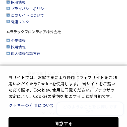
採用情報
プライバシーポリシー
このサイトについて
関連リンク
ムラテックフロンティア株式会社
企業情報
採用情報
個人情報保護方針
企業情報
|
ロジスティクス＆FAシステム
当サイトでは、お客さまにより快適にウェブサイトをご利
クリーンFA
|
工作機械
|
シートメタル加工機
用いただくためCookieを使用します。 当サイトをご覧い
繊維機械
|
複合機＆FAX・情報機器
ただく際は、Cookieの使用に同意ください。ブラウザの
生産管理システム
|
サイトマップ
設定により、Cookieの受信を拒否することが可能です。
クッキーの利用について
どのようなことをお探しです
プライバシーポリシー
|
このサイトについて
か？
ソーシャルメディアポリシー
同意する
Innovation. Mark the turning point.