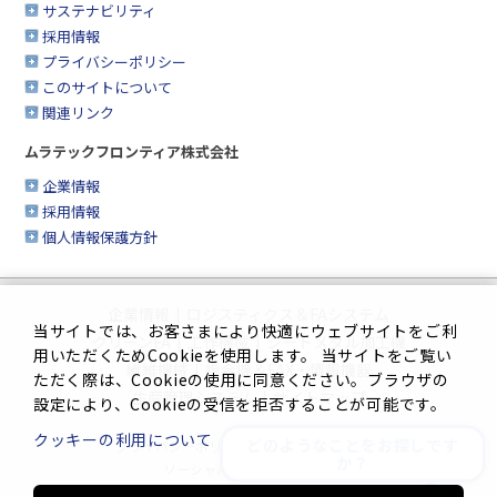
サステナビリティ
採用情報
プライバシーポリシー
このサイトについて
関連リンク
ムラテックフロンティア株式会社
企業情報
採用情報
個人情報保護方針
企業情報
|
ロジスティクス＆FAシステム
当サイトでは、お客さまにより快適にウェブサイトをご利
クリーンFA
|
工作機械
|
シートメタル加工機
用いただくためCookieを使用します。 当サイトをご覧い
繊維機械
|
複合機＆FAX・情報機器
ただく際は、Cookieの使用に同意ください。ブラウザの
生産管理システム
|
サイトマップ
設定により、Cookieの受信を拒否することが可能です。
クッキーの利用について
どのようなことをお探しです
プライバシーポリシー
|
このサイトについて
か？
ソーシャルメディアポリシー