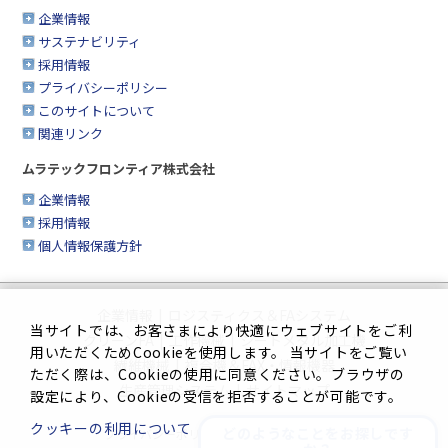
企業情報
サステナビリティ
採用情報
プライバシーポリシー
このサイトについて
関連リンク
ムラテックフロンティア株式会社
企業情報
採用情報
個人情報保護方針
企業情報
|
ロジスティクス＆FAシステム
当サイトでは、お客さまにより快適にウェブサイトをご利
クリーンFA
|
工作機械
|
シートメタル加工機
用いただくためCookieを使用します。 当サイトをご覧い
繊維機械
|
複合機＆FAX・情報機器
ただく際は、Cookieの使用に同意ください。ブラウザの
生産管理システム
|
サイトマップ
設定により、Cookieの受信を拒否することが可能です。
クッキーの利用について
どのようなことをお探しです
プライバシーポリシー
|
このサイトについて