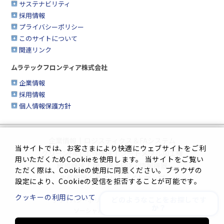
サステナビリティ
採用情報
プライバシーポリシー
このサイトについて
関連リンク
ムラテックフロンティア株式会社
企業情報
採用情報
個人情報保護方針
企業情報
|
ロジスティクス＆FAシステム
当サイトでは、お客さまにより快適にウェブサイトをご利
クリーンFA
|
工作機械
|
シートメタル加工機
用いただくためCookieを使用します。 当サイトをご覧い
繊維機械
|
複合機＆FAX・情報機器
ただく際は、Cookieの使用に同意ください。ブラウザの
生産管理システム
|
サイトマップ
設定により、Cookieの受信を拒否することが可能です。
クッキーの利用について
どのようなことをお探しです
プライバシーポリシー
|
このサイトについて
か？
ソーシャルメディアポリシー