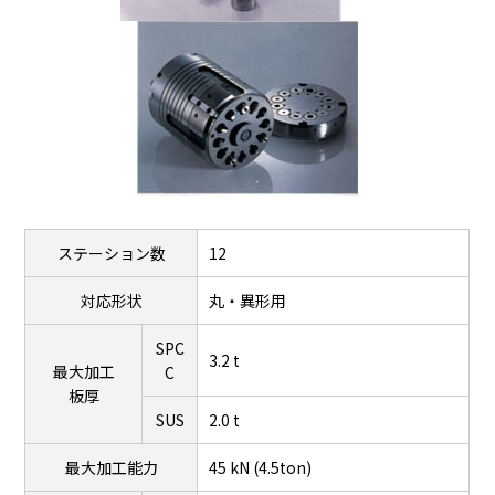
ステーション数
12
対応形状
丸・異形用
SPC
3.2 t
最大加工
C
板厚
SUS
2.0 t
最大加工能力
45 kN (4.5ton)