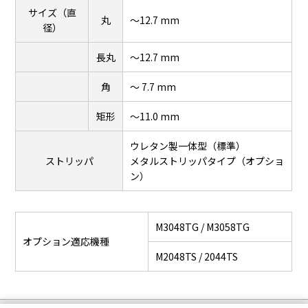
サイズ（直
丸
～12.7 mm
径）
長丸
～12.7 mm
角
～ 7.7 mm
矩形
～11.0 mm
ウレタン製一体型（標準）
ストリッパ
メタルストリッパタイプ（オプショ
ン）
M3048TG / M3058TG
オプション適応機種
M2048TS / 2044TS