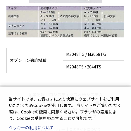
M3048TG / M3058TG
オプション適応機種
M2048TS / 2044TS
企業情報
|
ロジスティクス＆FAシステム
当サイトでは、お客さまにより快適にウェブサイトをご利用
クリーンFA
|
工作機械
|
シートメタル加工機
いただくためCookieを使用します。 当サイトをご覧いただく
繊維機械
|
複合機＆FAX・情報機器
際は、Cookieの使用に同意ください。ブラウザの設定によ
生産管理システム
|
サイトマップ
り、Cookieの受信を拒否することが可能です。
クッキーの利用について
プライバシーポリシー
|
このサイトについて