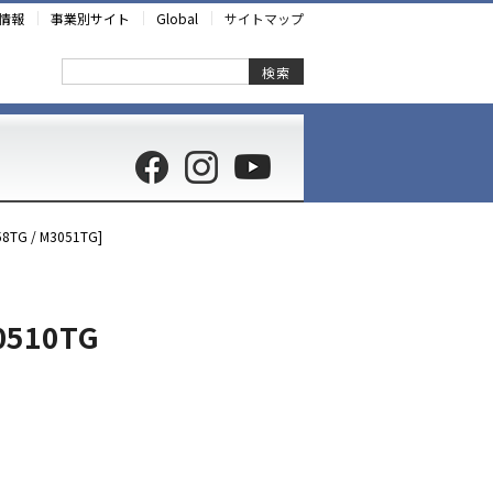
情報
事業別サイト
Global
サイトマップ
検索
G / M3051TG]
0510TG