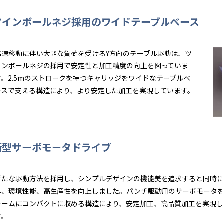
ツインボールネジ採用のワイドテーブルベース
高速移動に伴い大きな負荷を受けるY方向のテーブル駆動は、ツ
インボールネジの採用で安定性と加工精度の向上を図っていま
す。2.5mのストロークを持つキャリッジをワイドなテーブルベ
ースで支える構造により、より安定した加工を実現しています。
新型サーボモータドライブ
新たな駆動方法を採用し、シンプルデザインの機能美を追求すると同時に
ネ、環境性能、高生産性を向上しました。パンチ駆動用のサーボモータを
レームにコンパクトに収める構造により、安定加工、高品質加工を実現
す。