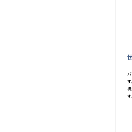
パ
す
構
す