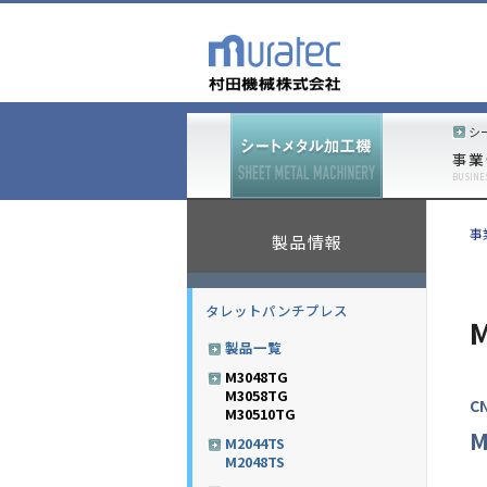
シ
事業
BUSINE
事
製品情報
タレットパンチプレス
M
製品一覧
M3048TG
M3058TG
C
M30510TG
M
M2044TS
M2048TS