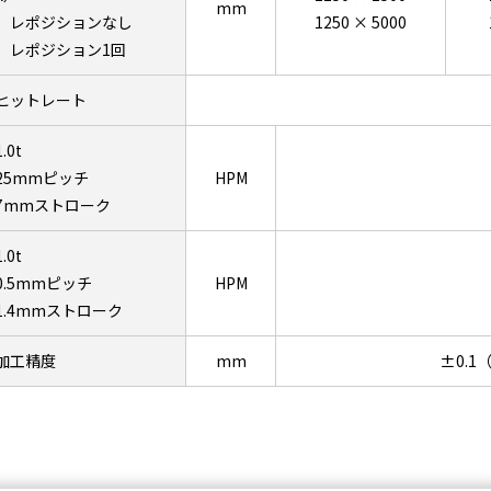
mm
レポジションなし
1250 × 5000
レポジション1回
ヒットレート
1.0t
25mmピッチ
HPM
7mmストローク
1.0t
0.5mmピッチ
HPM
1.4mmストローク
加工精度
mm
±0.