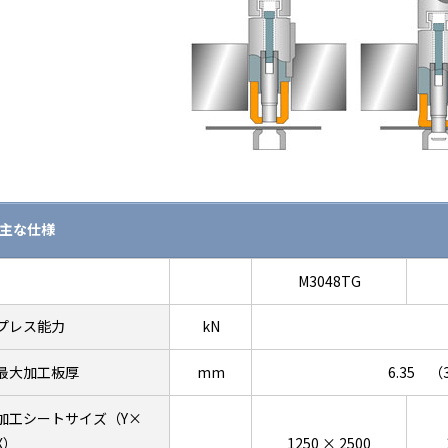
主な仕様
M3048TG
プレス能力
kN
最大加工板厚
mm
6.35 
加工シートサイズ（Y×
X）
1250 × 2500