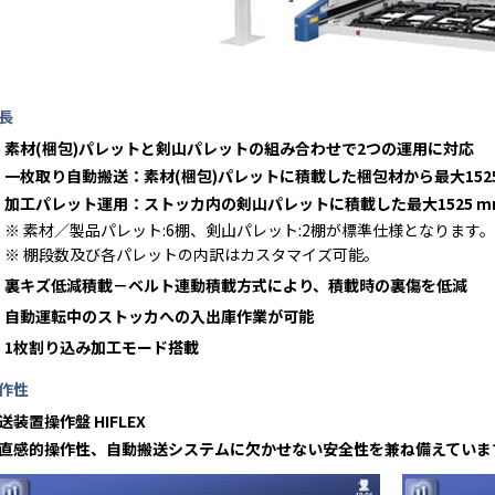
長
素材(梱包)パレットと剣山パレットの組み合わせで2つの運用に対応
一枚取り自動搬送：素材(梱包)パレットに積載した梱包材から最大1525 mm
加工パレット運用：ストッカ内の剣山パレットに積載した最大1525 mm×3
※ 素材／製品パレット:6棚、剣山パレット:2棚が標準仕様となります。
※ 棚段数及び各パレットの内訳はカスタマイズ可能。
裏キズ低減積載－ベルト連動積載方式により、積載時の裏傷を低減
自動運転中のストッカへの入出庫作業が可能
1枚割り込み加工モード搭載
作性
送装置操作盤 HIFLEX
感的操作性、自動搬送システムに欠かせない安全性を兼ね備えていま