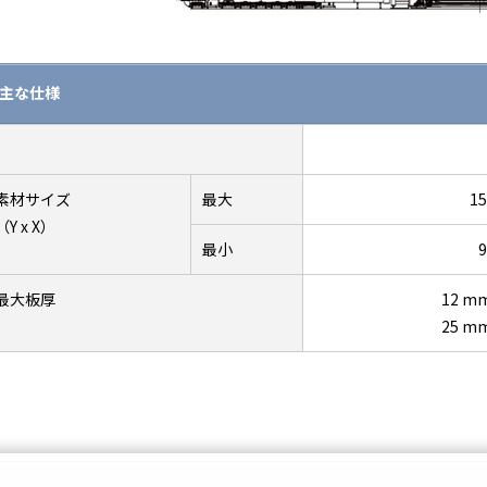
主な仕様
素材サイズ
最大
15
（Y x X）
最小
9
最大板厚
12 
25 