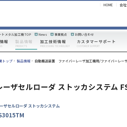
HOME
会社
ートメタル加工機 TOP
News
事業拠点
お問い合わせ
情報
製品情報
加工技術情報
カスタマーサポート
SS
PRODUCTS
PROCESSING TECHNOLOGY
CUSTOMER SUPPORT
業トップ
製品情報
自動搬送装置 ファイバーレーザ加工機用/ファイバーレーザ複
レーザセルローダ ストッカシステム FS
ーザセルローダ ストッカシステム
S3015TM