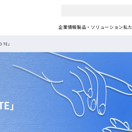
企業情報
製品・ソリューション
私
O TE」
TE」