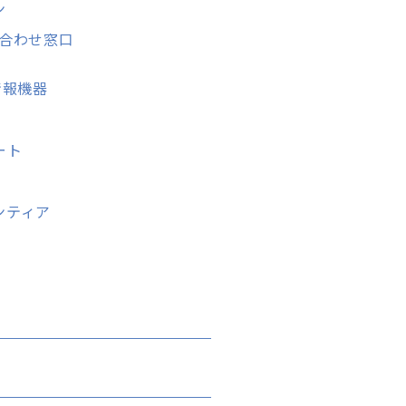
ン
い合わせ窓口
情報機器
ート
ンティア