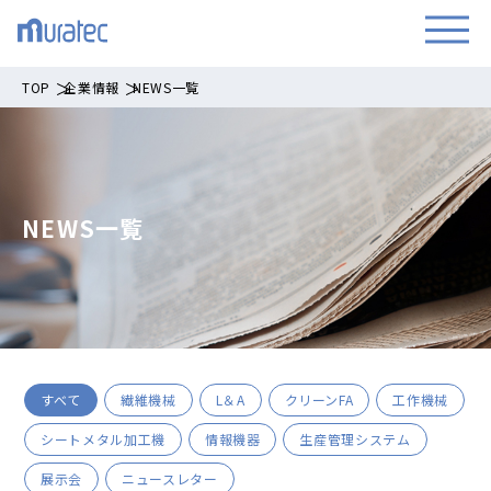
TOP
企業情報
NEWS一覧
NEWS一覧
すべて
繊維機械
L＆A
クリーンFA
工作機械
シートメタル加工機
情報機器
生産管理システム
展示会
ニュースレター