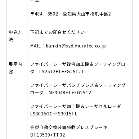
ーム
〒484‐8502 愛知県犬山市橋爪中島2
申込方
下記までお問合せください。
法
MAIL：bankin@syd.muratec.co.jp
展示内
ファイバーレーザ複合加工機＆ソーティングロー
容
ダ LS2512HL+FG2512TL
ファイバーレーザパンチプレス＆ソーティング
ローダ MF3048HL+FG2512
ファイバーレーザ加工機＆レーザセルローダ
LS3015GC+FS3015TL
金型自動交換装置搭載プレスブレーキ
BH13530+TT32