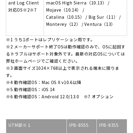
ard Log Client
macOS High Sierra（10.13） /
対応OS
※2※7
Mojave（10.14） /
Catalina（10.15） / Big Sur（11） /
Monterey（12） / Ventura（13）
※1 うち1ポートはレプリケーション用です。
※2 メーカーサポート終了OSは動作確認のみで、OSに起因す
るトラブルはサポート対象外です。最新の対応OSについては
弊社ホームページでご確認ください。
※3 画面サイズ1024×768以上で表示される端末に限りま
す。
※4 動作確認OS：Mac OS X v10.6以降
※5 動作確認OS：iOS 14
※6 動作確認OS：Android 12.0/13.0 ※7 オプション
UTM
部
※１
IPB-8555
IPB-8355