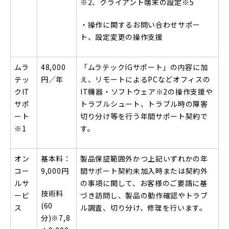
※2
、クライアント端末の設定
※5
・操作に関するお問い合わせサポー
ト、設定変更の操作支援
ムラ
48,000
「ムラテックIGサポート」の内容に加
テッ
円／年
え、リモートによるPCなどオフィスの
クIT
IT機器・ソフトウェア
※2
の操作支援や
サポ
トラブルシュート、トラブル時の障害
ート
切り分け等を行う年間サポート契約で
※1
す。
オン
基本料：
製品保証範囲外かつ上記いずれかの年
コー
9,000円
間サポート契約未加入時または契約外
ルサ
の事項に関して、お客様のご要請に基
技術料
ービ
づき訪問し、製品の動作確認やトラブ
(60
ス
ル調査、切り分け、修理を行います。
分)
※7,8