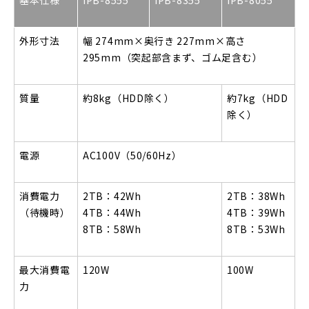
基本仕様
IPB-8555
IPB-8355
IPB-8055
外形寸法
幅 274mm×奥行き 227mm×高さ
295mm（突起部含まず、ゴム足含む）
質量
約8kg（HDD除く）
約7kg（HDD
除く）
電源
AC100V
（50/60Hz）
消費電力
2TB
：42Wh
2TB
：38Wh
（待機時）
4TB：44Wh
4TB：39Wh
8TB：58Wh
8TB：53Wh
最大消費電
120W
100W
力