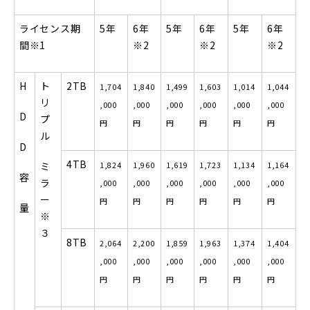
ライセンス期
5
年
6
年
5
年
6
年
5
年
6
年
間
※1
※2
※2
※2
H
ト
2TB
1,704
1,840
1,499
1,603
1,014
1,044
リ
,000
,000
,000
,000
,000
,000
D
プ
円
円
円
円
円
円
ル
D
4TB
ミ
1,824
1,960
1,619
1,723
1,134
1,164
容
ラ
,000
,000
,000
,000
,000
,000
ー
円
円
円
円
円
円
量
※
３
8TB
2,064
2,200
1,859
1,963
1,374
1,404
,000
,000
,000
,000
,000
,000
円
円
円
円
円
円