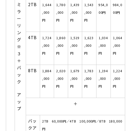
ミ
2TB
1,644
1,780
1,439
1,543
954,0
984,0
ラ
,000
,000
,000
,000
00
円
00
円
ー
円
円
円
円
リ
ン
4TB
1,724
1,860
1,519
1,623
1,034
1,064
グ
,000
,000
,000
,000
,000
,000
※
３
円
円
円
円
円
円
＋
バ
8TB
1,884
2,020
1,679
1,783
1,194
1,224
ッ
,000
,000
,000
,000
,000
,000
ク
円
円
円
円
円
円
ア
ッ
＋
プ
バッ
2TB
60,000円／4TB 100,000円／8TB 180,000
クア
円