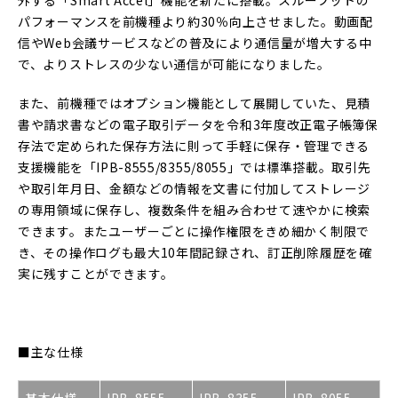
外する「Smart Accel」機能を新たに搭載。スループットの
パフォーマンスを前機種より約30％向上させました。動画配
信やWeb会議サービスなどの普及により通信量が増大する中
で、よりストレスの少ない通信が可能になりました。
また、前機種ではオプション機能として展開していた、見積
書や請求書などの電子取引データを令和3年度改正電子帳簿保
存法で定められた保存方法に則って手軽に保存・管理できる
支援機能を「IPB-8555/8355/8055」では標準搭載。取引先
や取引年月日、金額などの情報を文書に付加してストレージ
の専用領域に保存し、複数条件を組み合わせて速やかに検索
できます。またユーザーごとに操作権限をきめ細かく制限で
き、その操作ログも最大10年間記録され、訂正削除履歴を確
実に残すことができます。
■主な仕様