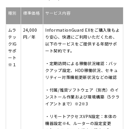
種別
標準価格
サービス内容
ムラ
24,000
InformationGuard EXをご購入後もよ
テッ
円／年
り安心、快適にご利用いただくため、
クIG
以下のサービスをご提供する年間サポ
サポ
ート契約です。
ート
・定期訪問による稼働状況確認：バッ
※１
クアップ設定、HDD稼働状況、セキュ
リティー対策機能更新状況などの確認
・付属/推奨ソフトウェア（別売）のイ
ンストール作業および環境構築（5クラ
イアントまで）
※2※3
・リモートアクセスVPN設定：本体の
機器設定
※4
、ルーターの設定変更