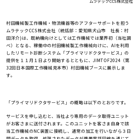
ムラテックCCS株式会社
村田機械製工作機械・物流機器等のアフターサポートを担う
ムラテックCCS株式会社（統括部：愛知県犬山市 社長：村
田洋介)は、既納機向けとしては工作機械では業界初（当社調
べ）となる、稼働中の村田機械製工作機械向けに、AIを利用
したリモート診断システム「プライマリドクタサービス」の
提供を１１月１日より開始するとともに、JIMTOF2024（第
32回日本国際工作機械見本市）村田機械ブースに展示しま
す。
「プライマリドクタサービス」の概略は以下のとおりです。
サービスを申し込むと、当社より専用のデータ取得ユニット
がお客さまに送付されます。このユニットを客さま自身で該
当工作機械のNC装置に接続し、通常の加工を行いながら３日
間データを取得、処理されたデータが携帯電話回線を通じて