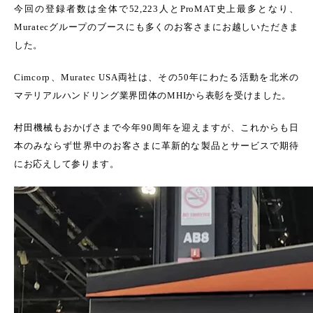
今回の登録者数は全体で
52,223
人と
ProMAT
史上最多となり、
Muratec
グループのブースにも多くのお客さまにお越しいただきま
した。
Cimcorp
、
Muratec USA
両社は、その
50
年にわたる活動を北米の
マテリアルハンドリング業界団体の
MHI
から表彰を受けました。
村田機械もおかげさまで今年
90
周年を迎えますが、これからも日
本のみならず世界中のお客さまに革新的な製品とサービスで期待
にお応えして参ります。