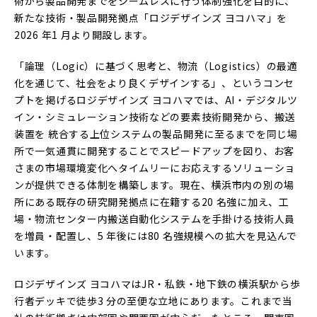
術から製品開発までをシームレスに⾏う体制強化を⽬的に、
新たな技術・製品開発拠点「ロジデザインズ ヨコハマ」を
2026 年1 ⽉より開設します。
「論理（Logic）に基づく思考と、物流（Logistics）の最適
化を通じて、社会をより良くデザインする」、というコンセ
プトを掲げるロジデザインズ ヨコハマでは、AI・デジタルツ
イン・シミュレーション技術などの要素技術開発から、搬送
装置を 統合する上位システムの製品開発に⾄るまでを同じ場
所で⼀気通貫に開発することでスピードアップを図り、お客
さまの市場環境変化へタイムリーにお応えするソリューショ
ンが提供できる体制を構築します。現在、横浜市内の別の場
所にある既存の研究開発拠点に在籍する20 名強に加え、⼯
場・物流センター内搬送⾃動化システムを⼿掛ける技術⼈員
を増員・配置し、5 年後には80 名強規模への拡⼤を⾒込んで
います。
ロジデザインズ ヨコハマはJR・私鉄・地下鉄の横浜駅から歩
⾏者デッキで徒歩3 分の⾄便な⽴地にあります。これまで当