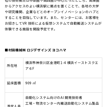
社の技術拠点は中部圏や関⻄圏が中⼼だったところ、関東圏
からアクセスのよい横浜駅に拠点を置くことで、各地の⼤学
や研究機関、企業などとのオープンイノベーションのハブと
することを⽬指しています。また、センターには、お客様を
お招きしてVR 技術による仮想システムで⾃動搬送システムが
体験できる施設を開設予定です。
■村⽥機械㈱ ロジデザインズ ヨコハマ
横浜市神奈川区⾦港町1-4 横浜イーストスクエ
所在地
ア６F
延床⾯積
909 ㎡
⾃動化システム向けのAI 開発技術者
⼯場・物流センター内搬送⾃動化システム製品
予定⼈員