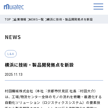
TOP
企業情報
NEWS一覧
横浜に技術・製品開発拠点を新設
NEWS
L＆A
横浜に技術・製品開発拠点を新設
2025.11.13
村⽥機械株式会社（本社︓京都市伏⾒区 社⻑︓村⽥⼤介）
は、⼯場/物流センター全体のモノの流れを俯瞰・最適化する
⾃動化ソリューション（ロジスティクスシステム）の要素技