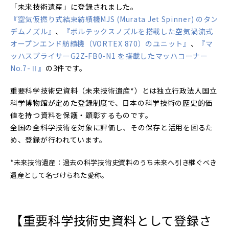
「未来技術遺産」に登録されました。
『空気仮撚り式結束紡績機MJS (Murata Jet Spinner) のタン
デムノズル』
、
『ボルテックスノズルを搭載した空気渦流式
オープンエンド紡績機（VORTEX 870）のユニット』
、
『マ
ッハスプライサーG2Z-FB0-N1 を搭載したマッハコーナー
No.7-Ⅱ』
の3件です。
重要科学技術史資料（未来技術遺産
*
）とは独立行政法人国立
科学博物館が定めた登録制度で、日本の科学技術の歴史的価
値を持つ資料を保護・顕彰するものです。
全国の全科学技術を対象に評価し、その保存と活用を図るた
め、登録が行われています。
*
未来技術遺産：過去の科学技術史資料のうち未来へ引き継ぐべき
遺産として名づけられた愛称。
【
重要科学技術史資料として登録さ