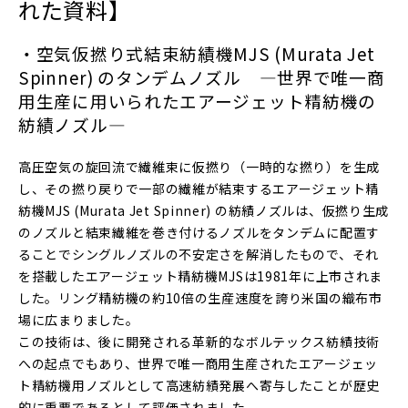
れた資料
】
・
空気仮撚り式結束紡績機MJS (Murata Jet
Spinner) のタンデムノズル
―世界で唯一商
用生産に用いられたエアージェット精紡機の
紡績ノズル―
高圧空気の旋回流で繊維束に仮撚り（一時的な撚り）を生成
し、その撚り戻りで一部の繊維が結束するエアージェット精
紡機MJS (Murata Jet Spinner) の紡績ノズルは、仮撚り生成
のノズルと結束繊維を巻き付けるノズルをタンデムに配置す
ることでシングルノズルの不安定さを解消したもので、それ
を搭載したエアージェット精紡機MJSは1981年に上市されま
した。リング精紡機の約10倍の生産速度を誇り米国の織布市
場に広まりました。
この技術は、後に開発される革新的なボルテックス紡績技術
への起点でもあり、世界で唯一商用生産されたエアージェッ
ト精紡機用ノズルとして高速紡績発展へ寄与したことが歴史
的に重要であるとして評価されました。