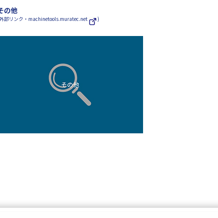
その他
外部リンク・machinetools.muratec.net
)