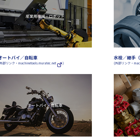
オートバイ／自転車
水栓／継手（
外部リンク・machinetools.muratec.net
)
(外部リンク・machine