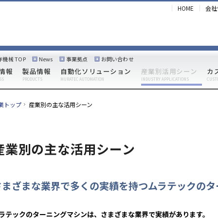
HOME
会社
作機械 TOP
News
事業拠点
お問い合わせ
情報
製品情報
自動化ソリューション
産業別活用シーン
カ
SS
PRODUCTS
MURATEC AUTOMATION
INDUSTRY APPLICATIONS
CUST
業トップ
産業別の主な活用シーン
産業別の主な活用シーン
さまざまな業界で多くの実績を持つムラテックのタ
ラテックのターニングマシンは、さまざまな業界で実績があります。