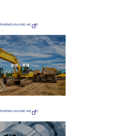
tools.muratec.net
)
tools.muratec.net
)