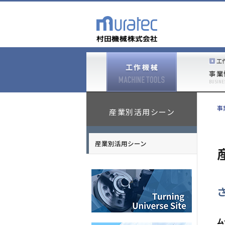
工
事業
BUSINE
事
産業別活用シーン
産業別活用シーン
ム