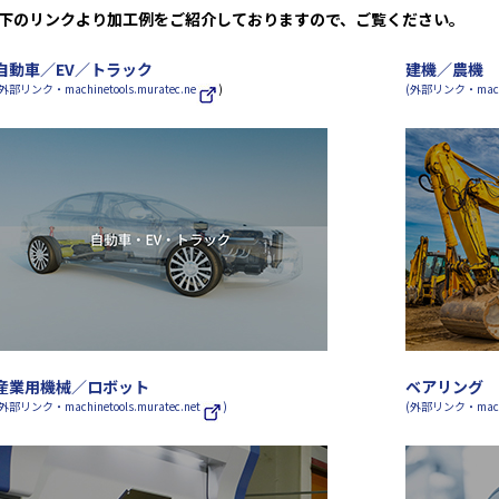
下のリンクより加工例をご紹介しておりますので、ご覧ください。
自動車／EV／トラック
建機／農機
(外部リンク・machinetools.muratec.ne
)
(外部リンク・machine
産業用機械／ロボット
ベアリング
外部リンク・machinetools.muratec.net
)
(外部リンク・machine