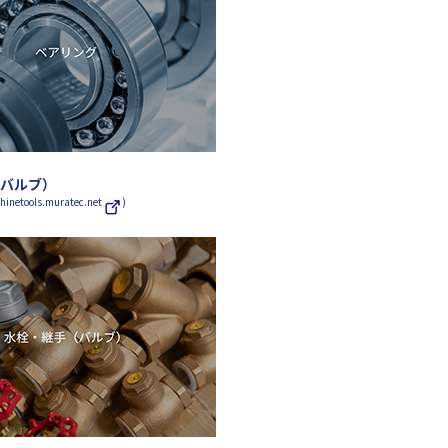
バルブ）
tools.muratec.net
)