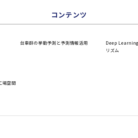
コンテンツ
台車群の挙動予測と予測情報活用
Deep Lear
リズム
工場空間