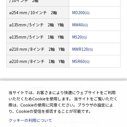
/ 10インチ 2軸
⌀254 mm / 10インチ 2軸
MD200
(G)
⌀135mm / 5インチ 2軸 Y軸
MW40
(G)
⌀135mm / 5インチ 1軸 Y軸
MS20
(G)
⌀210 mm / 8インチ 2軸 Y軸
MWR120
(G)
⌀210 mm / 8インチ 1軸 Y軸
MSR60
(G)
企業情報
|
ロジスティクス＆FAシステム
当サイトでは、お客さまにより快適にウェブサイトをご利用
クリーンFA
|
工作機械
|
シートメタル加工機
いただくためCookieを使用します。 当サイトをご覧いただく
繊維機械
|
複合機＆FAX・情報機器
際は、Cookieの使用に同意ください。ブラウザの設定によ
生産管理システム
|
サイトマップ
り、Cookieの受信を拒否することが可能です。
クッキーの利用について
プライバシーポリシー
|
このサイトについて