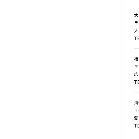
大
〒
大
TE
福
〒
広
TE
海
〒
愛
TE