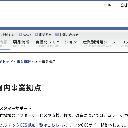
HOME
会社
作機械 TOP
News
事業拠点
お問い合わせ
情報
製品情報
自動化ソリューション
産業別活用シーン
カ
SS
PRODUCTS
MURATEC AUTOMATION
INDUSTRY APPLICATIONS
CUST
業トップ
事業情報
国内事業拠点
国内事業拠点
スタマーサポート
作機械のアフターサービスや点検、移設、改造については、ムラテックC
ムラテックCCS拠点一覧はこちら
(ムラテックCCSサイト移動へします