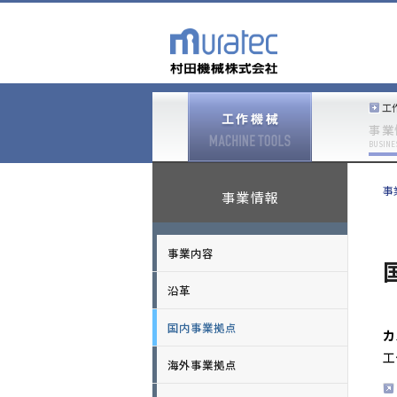
工
事業
BUSINE
事
事業情報
事業内容
沿革
国内事業拠点
カ
工
海外事業拠点