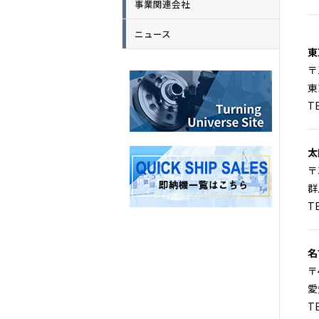
事業関連会社
ニュース
東
〒
東
TE
太
〒
群
TE
名
〒
愛
TE