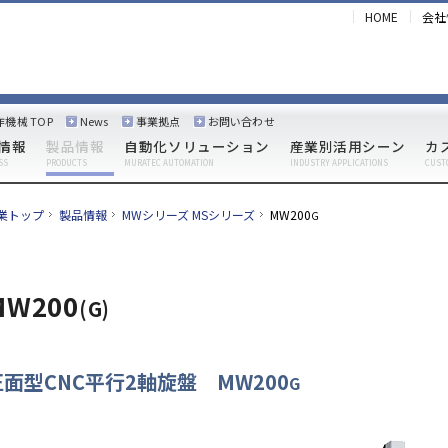
HOME
会社
作機械 TOP
News
事業拠点
お問い合わせ
情報
製品情報
自動化ソリューション
産業別活用シーン
カ
SS
PRODUCTS
MURATEC AUTOMATION
INDUSTRY APPLICATIONS
CUST
業トップ
製品情報
MWシリーズ MSシリーズ
MW200
G
MW200
(G)
正面型CNC平行2軸旋盤 MW200
G