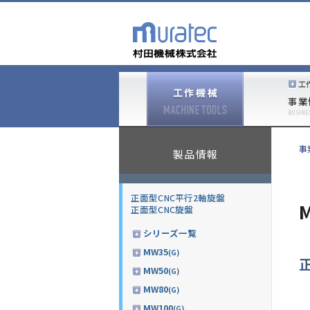
工
事業
BUSINE
事
製品情報
正面型CNC平行2軸旋盤
正面型CNC旋盤
シリーズ一覧
MW35
(G)
MW50
(G)
MW80
(G)
MW100
(G)