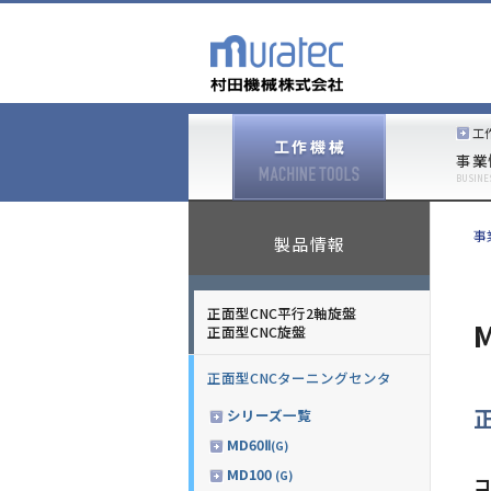
工
事業
BUSINE
事
製品情報
正面型CNC平行2軸旋盤
正面型CNC旋盤
正面型CNCターニングセンタ
シリーズ一覧
MD60Ⅱ
(G)
MD100
(G)
コ