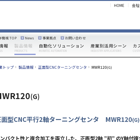
HOME
会社
作機械 TOP
News
事業拠点
お問い合わせ
情報
製品情報
自動化ソリューション
産業別活用シーン
カ
SS
PRODUCTS
MURATEC AUTOMATION
INDUSTRY APPLICATIONS
CUST
業トップ
製品情報
正面型CNCターニングセンタ
MWR120
(G)
MWR120
(G)
正面型CNC平行2軸ターニングセンタ MWR120
(G)
ンパクト性と複合加工を両立した、正面型2軸 ”初” のY軸付