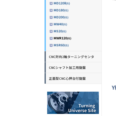
MD120Ⅱ
(G)
MD180
(G)
MD200
(G)
MW40
(G)
MS20
(G)
MWR120
(G)
MSR60
(G)
CNC対向2軸ターニングセンタ
CNCシャフト加工用旋盤
正面型CNC心押台付旋盤