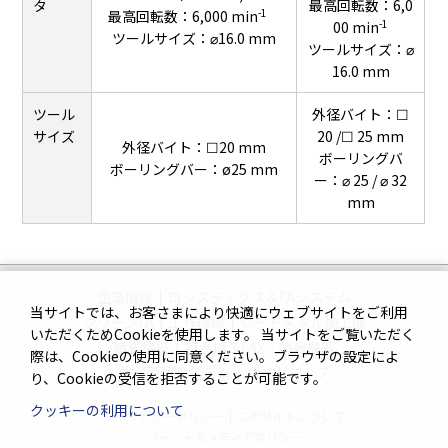
タ
最高回転数：6,0
-1
最高回転数：6,000 min
-1
00 min
ツールサイズ：⌀16.0 mm
ツールサイズ：⌀
16.0 mm
ツール
外径バイト：☐
サイズ
20 /☐ 25 mm
外径バイト：☐20 mm
ボーリングバ
ボーリングバー：ø25 mm
ー：⌀ 25 / ⌀ 32
mm
企業情報
|
ロジスティクス＆FAシステム
当サイトでは、お客さまにより快適にウェブサイトをご利用
クリーンFA
|
工作機械
|
シートメタル加工機
いただくためCookieを使用します。 当サイトをご覧いただく
繊維機械
|
複合機＆FAX・情報機器
際は、Cookieの使用に同意ください。ブラウザの設定によ
生産管理システム
|
サイトマップ
り、Cookieの受信を拒否することが可能です。
クッキーの利用について
プライバシーポリシー
|
このサイトについて
ソーシャルメディアポリシー