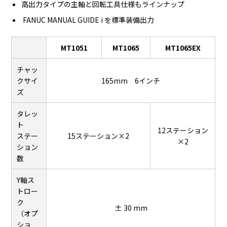
高出力タイプの主軸と回転工具仕様もラインナップ
FANUC MANUAL GUIDE i を標準装備出力
MT1051
MT1065
MT1065EX
チャッ
クサイ
165mm 6インチ
ズ
タレッ
ト
12ステーション
ステー
15ステーション×2
×2
ション
数
Y軸ス
トロー
ク
± 30 mm
（オプ
ショ