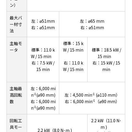
ン）
最大バ
左：⌀51mm
左：⌀65 mm
ー材寸
右：⌀51mm
右：⌀51mm
法
主軸モ
標準：15 k
ータ
標準：11.0 k
W / 15 min
標準：18.5 kW /
W / 15 min
15 min
右：7.5 kW /
右：11.0 k
右：15 kW / 15
15 min
W / 15 min
min
主軸最
左：6,000 mi
-1
-1
高回転
n
(⌀90 mm)
左：4,500 min
(⌀110 mm）
-1
数
右：6,000 mi
右：6,000 min
（⌀90 mm）
-1
n
(⌀90 mm)
回転工
2.2 kW（11.0 N･
具モー
m )
2.2 kW（8.0 N･m )